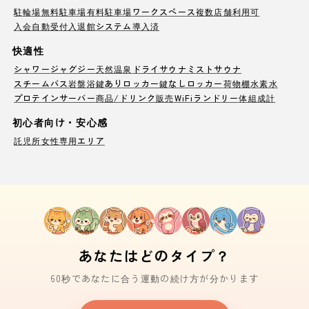
駐輪場
無料駐車場
有料駐車場
ワークスペース
複数店舗利用可
入会自動受付
入退館システム導入済
快適性
シャワー
ジャグジー
天然温泉
ドライサウナ
ミストサウナ
スチームバス
岩盤浴
鍵ありロッカー
鍵なしロッカー
荷物棚
水素水
プロテインサーバー
商品/ドリンク販売
WiFi
ランドリー
体組成計
初心者向け・安心感
託児所
女性専用エリア
あなたはどのタイプ？
60秒であなたに合う運動の続け方が分かります