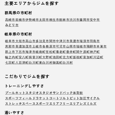
主要エリアからジムを探す
群馬県の市町村
高崎市
前橋市
伊勢崎市
太田市
桐生市
館林市
渋川市
藤岡市
安中市
みどり市
岐阜県の市町村
岐阜市
大垣市
高山市
多治見市
関市
中津川市
美濃市
瑞浪市
羽島市
恵那市
美濃加茂市
土岐市
各務原市
可児市
山県市
瑞穂市
飛騨市
本巣市
郡上市
下呂市
海津市
岐南町
笠松町
養老町
垂井町
関ケ原町
神戸町
輪之内町
安八町
揖斐川町
大野町
池田町
北方町
坂祝町
富加町
川辺町
七宗町
八百津町
白川町
東白川村
御嵩町
白川村
こだわりでジムを探す
トレーニングしやすさ
プール
ホットスタジオ
スタジオ
サンドバック
体育館
スポーツフィールド
ラケットコート
ソルトピット
加圧サイクル
ストレッチスペース
スポーツエリア
フリーエリア
レズミルズ
通いやすさ