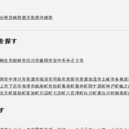
分県
宮崎県
鹿児島県
沖縄県
を探す
桐生市
館林市
渋川市
藤岡市
安中市
みどり市
関市
中津川市
美濃市
瑞浪市
羽島市
恵那市
美濃加茂市
土岐市
各務原
上市
下呂市
海津市
岐南町
笠松町
養老町
垂井町
関ケ原町
神戸町
輪之
北方町
坂祝町
富加町
川辺町
七宗町
八百津町
白川町
東白川村
御嵩町
す