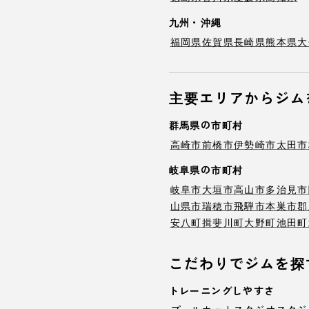
九州・沖縄
福岡県
佐賀県
長崎県
熊本県
大
主要エリアからジム
群馬県の市町村
高崎市
前橋市
伊勢崎市
太田市
岐阜県の市町村
岐阜市
大垣市
高山市
多治見市
山県市
瑞穂市
飛騨市
本巣市
郡
安八町
揖斐川町
大野町
池田町
こだわりでジムを探
トレーニングしやすさ