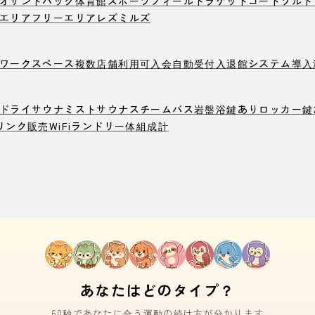
オ
サンドバック
体育館
スポーツフィールド
ラケットコート
ソルト
エリア
フリーエリア
レズミルズ
ワークスペース
複数店舗利用可
入会自動受付
入退館システム導入
ドライサウナ
ミストサウナ
スチームバス
岩盤浴
鍵ありロッカー
鍵
リンク販売
WiFi
ランドリー
体組成計
あなたはどのタイプ？
60秒であなたに合う運動の続け方が分かります