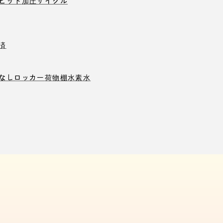
ピット
加圧サイクル
済
なしロッカー
荷物棚
水素水