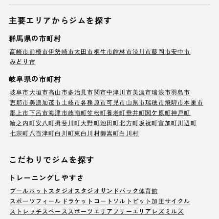
主要エリアからジムを探す
群馬県の市町村
高崎市
前橋市
伊勢崎市
太田市
桐生市
館林市
渋川市
藤岡市
安中市
みどり市
岐阜県の市町村
岐阜市
大垣市
高山市
多治見市
関市
中津川市
美濃市
瑞浪市
羽島市
恵那市
美濃加茂市
土岐市
各務原市
可児市
山県市
瑞穂市
飛騨市
本巣市
郡上市
下呂市
海津市
岐南町
笠松町
養老町
垂井町
関ケ原町
神戸町
輪之内町
安八町
揖斐川町
大野町
池田町
北方町
坂祝町
富加町
川辺町
七宗町
八百津町
白川町
東白川村
御嵩町
白川村
こだわりでジムを探す
トレーニングしやすさ
プール
ホットスタジオ
スタジオ
サンドバック
体育館
スポーツフィールド
ラケットコート
ソルトピット
加圧サイクル
ストレッチスペース
スポーツエリア
フリーエリア
レズミルズ