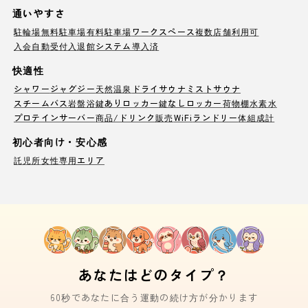
通いやすさ
駐輪場
無料駐車場
有料駐車場
ワークスペース
複数店舗利用可
入会自動受付
入退館システム導入済
快適性
シャワー
ジャグジー
天然温泉
ドライサウナ
ミストサウナ
スチームバス
岩盤浴
鍵ありロッカー
鍵なしロッカー
荷物棚
水素水
プロテインサーバー
商品/ドリンク販売
WiFi
ランドリー
体組成計
初心者向け・安心感
託児所
女性専用エリア
あなたはどのタイプ？
60秒であなたに合う運動の続け方が分かります