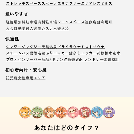
ストレッチスペース
スポーツエリア
フリーエリア
レズミルズ
通いやすさ
駐輪場
無料駐車場
有料駐車場
ワークスペース
複数店舗利用可
入会自動受付
入退館システム導入済
快適性
シャワー
ジャグジー
天然温泉
ドライサウナ
ミストサウナ
スチームバス
岩盤浴
鍵ありロッカー
鍵なしロッカー
荷物棚
水素水
プロテインサーバー
商品/ドリンク販売
WiFi
ランドリー
体組成計
初心者向け・安心感
託児所
女性専用エリア
あなたはどのタイプ？