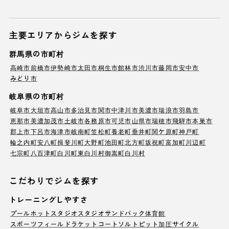
主要エリアからジムを探す
群馬県の市町村
高崎市
前橋市
伊勢崎市
太田市
桐生市
館林市
渋川市
藤岡市
安中市
みどり市
岐阜県の市町村
岐阜市
大垣市
高山市
多治見市
関市
中津川市
美濃市
瑞浪市
羽島市
恵那市
美濃加茂市
土岐市
各務原市
可児市
山県市
瑞穂市
飛騨市
本巣市
郡上市
下呂市
海津市
岐南町
笠松町
養老町
垂井町
関ケ原町
神戸町
輪之内町
安八町
揖斐川町
大野町
池田町
北方町
坂祝町
富加町
川辺町
七宗町
八百津町
白川町
東白川村
御嵩町
白川村
こだわりでジムを探す
トレーニングしやすさ
プール
ホットスタジオ
スタジオ
サンドバック
体育館
スポーツフィールド
ラケットコート
ソルトピット
加圧サイクル