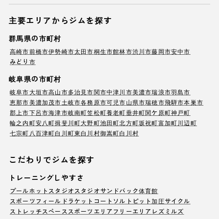
主要エリアからジムを探す
群馬県の市町村
高崎市
前橋市
伊勢崎市
太田市
桐生市
館林市
渋川市
藤岡市
安中市
みどり市
岐阜県の市町村
岐阜市
大垣市
高山市
多治見市
関市
中津川市
美濃市
瑞浪市
羽島市
恵那市
美濃加茂市
土岐市
各務原市
可児市
山県市
瑞穂市
飛騨市
本巣市
郡上市
下呂市
海津市
岐南町
笠松町
養老町
垂井町
関ケ原町
神戸町
輪之内町
安八町
揖斐川町
大野町
池田町
北方町
坂祝町
富加町
川辺町
七宗町
八百津町
白川町
東白川村
御嵩町
白川村
こだわりでジムを探す
トレーニングしやすさ
プール
ホットスタジオ
スタジオ
サンドバック
体育館
スポーツフィールド
ラケットコート
ソルトピット
加圧サイクル
ストレッチスペース
スポーツエリア
フリーエリア
レズミルズ