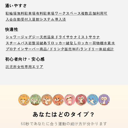
通いやすさ
駐輪場
無料駐車場
有料駐車場
ワークスペース
複数店舗利用可
入会自動受付
入退館システム導入済
快適性
シャワー
ジャグジー
天然温泉
ドライサウナ
ミストサウナ
スチームバス
岩盤浴
鍵ありロッカー
鍵なしロッカー
荷物棚
水素水
プロテインサーバー
商品/ドリンク販売
WiFi
ランドリー
体組成計
初心者向け・安心感
託児所
女性専用エリア
あなたはどのタイプ？
60秒であなたに合う運動の続け方が分かります