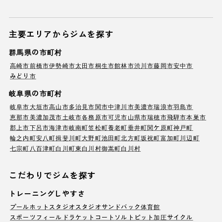
主要エリアからジムを探す
群馬県の市町村
高崎市
前橋市
伊勢崎市
太田市
桐生市
館林市
渋川市
藤岡市
安中市
みどり市
岐阜県の市町村
岐阜市
大垣市
高山市
多治見市
関市
中津川市
美濃市
瑞浪市
羽島市
恵那市
美濃加茂市
土岐市
各務原市
可児市
山県市
瑞穂市
飛騨市
本巣市
郡上市
下呂市
海津市
岐南町
笠松町
養老町
垂井町
関ケ原町
神戸町
輪之内町
安八町
揖斐川町
大野町
池田町
北方町
坂祝町
富加町
川辺町
七宗町
八百津町
白川町
東白川村
御嵩町
白川村
こだわりでジムを探す
トレーニングしやすさ
プール
ホットスタジオ
スタジオ
サンドバック
体育館
スポーツフィールド
ラケットコート
ソルトピット
加圧サイクル