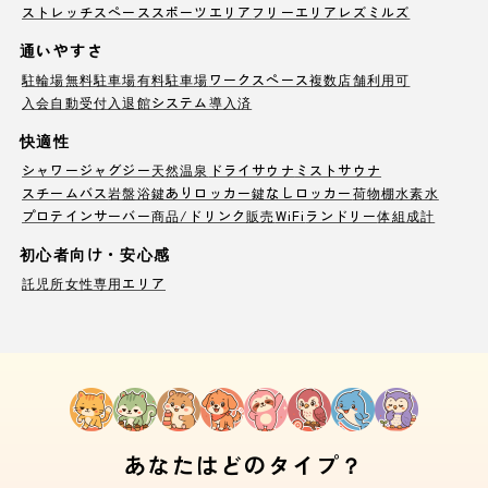
ストレッチスペース
スポーツエリア
フリーエリア
レズミルズ
通いやすさ
駐輪場
無料駐車場
有料駐車場
ワークスペース
複数店舗利用可
入会自動受付
入退館システム導入済
快適性
シャワー
ジャグジー
天然温泉
ドライサウナ
ミストサウナ
スチームバス
岩盤浴
鍵ありロッカー
鍵なしロッカー
荷物棚
水素水
プロテインサーバー
商品/ドリンク販売
WiFi
ランドリー
体組成計
初心者向け・安心感
託児所
女性専用エリア
あなたはどのタイプ？