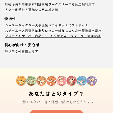
駐輪場
無料駐車場
有料駐車場
ワークスペース
複数店舗利用可
入会自動受付
入退館システム導入済
快適性
シャワー
ジャグジー
天然温泉
ドライサウナ
ミストサウナ
スチームバス
岩盤浴
鍵ありロッカー
鍵なしロッカー
荷物棚
水素水
プロテインサーバー
商品/ドリンク販売
WiFi
ランドリー
体組成計
初心者向け・安心感
託児所
女性専用エリア
あなたはどのタイプ？
60秒であなたに合う運動の続け方が分かります