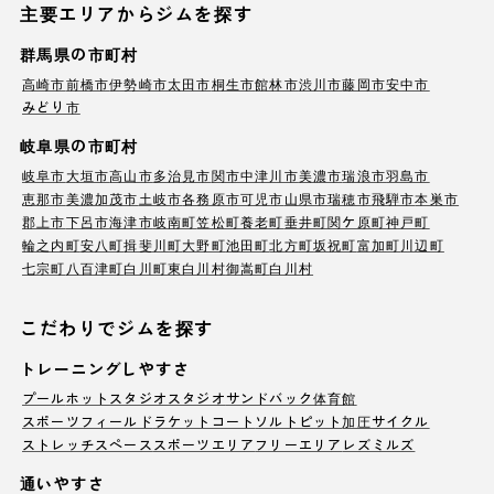
主要エリアからジムを探す
群馬県の市町村
高崎市
前橋市
伊勢崎市
太田市
桐生市
館林市
渋川市
藤岡市
安中市
みどり市
岐阜県の市町村
岐阜市
大垣市
高山市
多治見市
関市
中津川市
美濃市
瑞浪市
羽島市
恵那市
美濃加茂市
土岐市
各務原市
可児市
山県市
瑞穂市
飛騨市
本巣市
郡上市
下呂市
海津市
岐南町
笠松町
養老町
垂井町
関ケ原町
神戸町
輪之内町
安八町
揖斐川町
大野町
池田町
北方町
坂祝町
富加町
川辺町
七宗町
八百津町
白川町
東白川村
御嵩町
白川村
こだわりでジムを探す
トレーニングしやすさ
プール
ホットスタジオ
スタジオ
サンドバック
体育館
スポーツフィールド
ラケットコート
ソルトピット
加圧サイクル
ストレッチスペース
スポーツエリア
フリーエリア
レズミルズ
通いやすさ