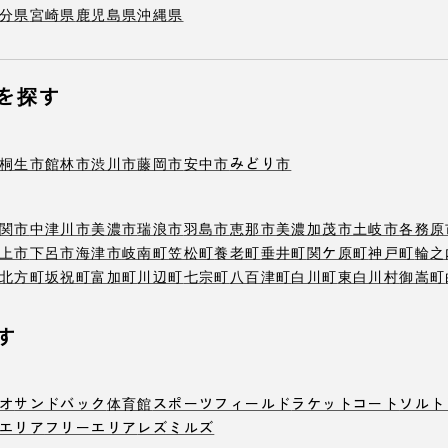
分県
宮崎県
鹿児島県
沖縄県
を探す
桐生市
館林市
渋川市
藤岡市
安中市
みどり市
関市
中津川市
美濃市
瑞浪市
羽島市
恵那市
美濃加茂市
土岐市
各務原
上市
下呂市
海津市
岐南町
笠松町
養老町
垂井町
関ケ原町
神戸町
輪之
北方町
坂祝町
富加町
川辺町
七宗町
八百津町
白川町
東白川村
御嵩町
す
オ
サンドバック
体育館
スポーツフィールド
ラケットコート
ソルト
エリア
フリーエリア
レズミルズ