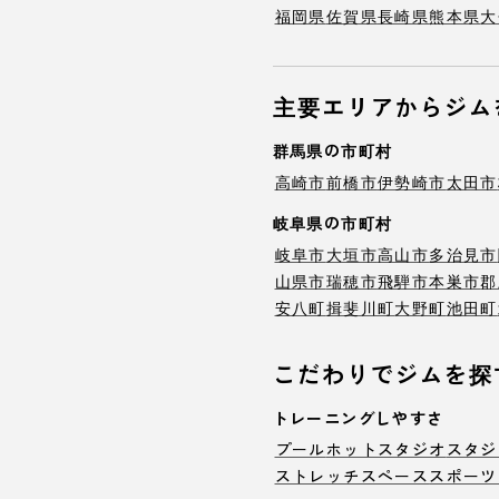
福岡県
佐賀県
長崎県
熊本県
大
主要エリアからジム
群馬県の市町村
高崎市
前橋市
伊勢崎市
太田市
岐阜県の市町村
岐阜市
大垣市
高山市
多治見市
山県市
瑞穂市
飛騨市
本巣市
郡
安八町
揖斐川町
大野町
池田町
こだわりでジムを探
トレーニングしやすさ
プール
ホットスタジオ
スタジ
ストレッチスペース
スポーツ