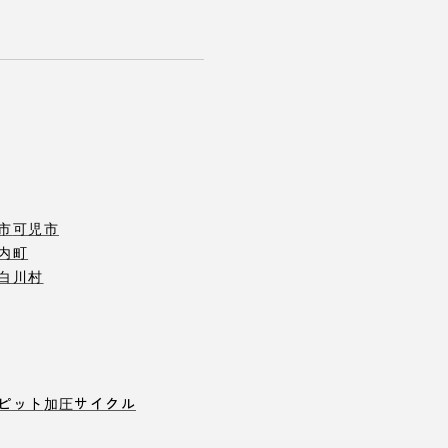
市
可児市
内町
白川村
ピット
加圧サイクル