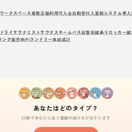
ワークスペース
複数店舗利用可
入会自動受付
入退館システム導入
ドライサウナ
ミストサウナ
スチームバス
岩盤浴
鍵ありロッカー
鍵
リンク販売
WiFi
ランドリー
体組成計
あなたはどのタイプ？
60秒であなたに合う運動の続け方が分かります