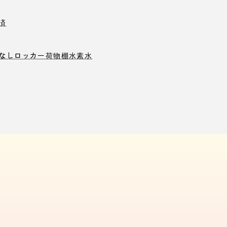
済
なしロッカー
荷物棚
水素水