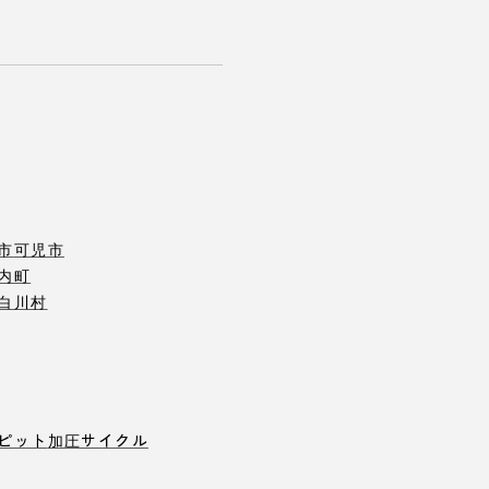
市
可児市
内町
白川村
ピット
加圧サイクル