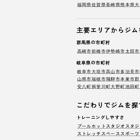
福岡県
佐賀県
長崎県
熊本県
大
主要エリアからジム
群馬県の市町村
高崎市
前橋市
伊勢崎市
太田市
岐阜県の市町村
岐阜市
大垣市
高山市
多治見市
山県市
瑞穂市
飛騨市
本巣市
郡
安八町
揖斐川町
大野町
池田町
こだわりでジムを探
トレーニングしやすさ
プール
ホットスタジオ
スタジ
ストレッチスペース
スポーツ