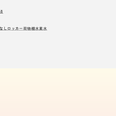
済
なしロッカー
荷物棚
水素水