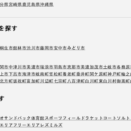
分県
宮崎県
鹿児島県
沖縄県
を探す
桐生市
館林市
渋川市
藤岡市
安中市
みどり市
関市
中津川市
美濃市
瑞浪市
羽島市
恵那市
美濃加茂市
土岐市
各務原
上市
下呂市
海津市
岐南町
笠松町
養老町
垂井町
関ケ原町
神戸町
輪之
北方町
坂祝町
富加町
川辺町
七宗町
八百津町
白川町
東白川村
御嵩町
す
オ
サンドバック
体育館
スポーツフィールド
ラケットコート
ソルト
エリア
フリーエリア
レズミルズ