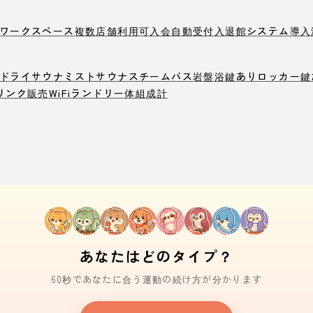
ワークスペース
複数店舗利用可
入会自動受付
入退館システム導入
ドライサウナ
ミストサウナ
スチームバス
岩盤浴
鍵ありロッカー
鍵
リンク販売
WiFi
ランドリー
体組成計
あなたはどのタイプ？
60秒であなたに合う運動の続け方が分かります