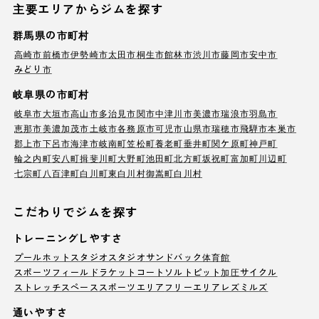
主要エリアからジムを探す
群馬県の市町村
高崎市
前橋市
伊勢崎市
太田市
桐生市
館林市
渋川市
藤岡市
安中市
みどり市
岐阜県の市町村
岐阜市
大垣市
高山市
多治見市
関市
中津川市
美濃市
瑞浪市
羽島市
恵那市
美濃加茂市
土岐市
各務原市
可児市
山県市
瑞穂市
飛騨市
本巣市
郡上市
下呂市
海津市
岐南町
笠松町
養老町
垂井町
関ケ原町
神戸町
輪之内町
安八町
揖斐川町
大野町
池田町
北方町
坂祝町
富加町
川辺町
七宗町
八百津町
白川町
東白川村
御嵩町
白川村
こだわりでジムを探す
トレーニングしやすさ
プール
ホットスタジオ
スタジオ
サンドバック
体育館
スポーツフィールド
ラケットコート
ソルトピット
加圧サイクル
ストレッチスペース
スポーツエリア
フリーエリア
レズミルズ
通いやすさ