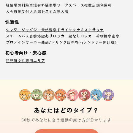
駐輪場
無料駐車場
有料駐車場
ワークスペース
複数店舗利用可
入会自動受付
入退館システム導入済
快適性
シャワー
ジャグジー
天然温泉
ドライサウナ
ミストサウナ
スチームバス
岩盤浴
鍵ありロッカー
鍵なしロッカー
荷物棚
水素水
プロテインサーバー
商品/ドリンク販売
WiFi
ランドリー
体組成計
初心者向け・安心感
託児所
女性専用エリア
あなたはどのタイプ？
60秒であなたに合う運動の続け方が分かります