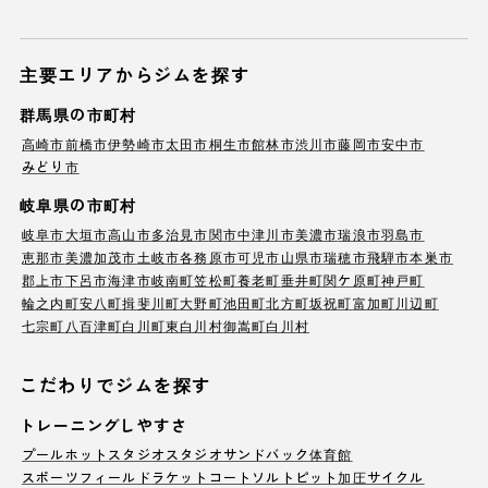
主要エリアからジムを探す
群馬県の市町村
高崎市
前橋市
伊勢崎市
太田市
桐生市
館林市
渋川市
藤岡市
安中市
みどり市
岐阜県の市町村
岐阜市
大垣市
高山市
多治見市
関市
中津川市
美濃市
瑞浪市
羽島市
恵那市
美濃加茂市
土岐市
各務原市
可児市
山県市
瑞穂市
飛騨市
本巣市
郡上市
下呂市
海津市
岐南町
笠松町
養老町
垂井町
関ケ原町
神戸町
輪之内町
安八町
揖斐川町
大野町
池田町
北方町
坂祝町
富加町
川辺町
七宗町
八百津町
白川町
東白川村
御嵩町
白川村
こだわりでジムを探す
トレーニングしやすさ
プール
ホットスタジオ
スタジオ
サンドバック
体育館
スポーツフィールド
ラケットコート
ソルトピット
加圧サイクル