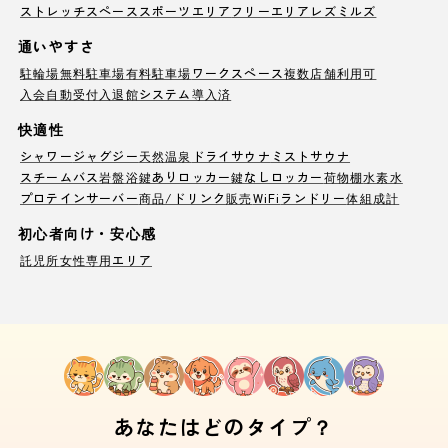
ストレッチスペース
スポーツエリア
フリーエリア
レズミルズ
通いやすさ
駐輪場
無料駐車場
有料駐車場
ワークスペース
複数店舗利用可
入会自動受付
入退館システム導入済
快適性
シャワー
ジャグジー
天然温泉
ドライサウナ
ミストサウナ
スチームバス
岩盤浴
鍵ありロッカー
鍵なしロッカー
荷物棚
水素水
プロテインサーバー
商品/ドリンク販売
WiFi
ランドリー
体組成計
初心者向け・安心感
託児所
女性専用エリア
あなたはどのタイプ？