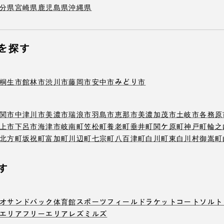
分県
宮崎県
鹿児島県
沖縄県
を探す
桐生市
館林市
渋川市
藤岡市
安中市
みどり市
関市
中津川市
美濃市
瑞浪市
羽島市
恵那市
美濃加茂市
土岐市
各務原
上市
下呂市
海津市
岐南町
笠松町
養老町
垂井町
関ケ原町
神戸町
輪之
北方町
坂祝町
富加町
川辺町
七宗町
八百津町
白川町
東白川村
御嵩町
す
オ
サンドバック
体育館
スポーツフィールド
ラケットコート
ソルト
エリア
フリーエリア
レズミルズ