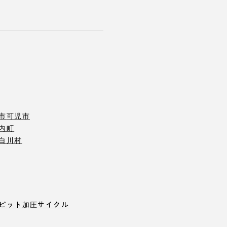
市
可児市
内町
白川村
ピット
加圧サイクル