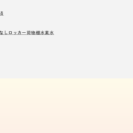
済
なしロッカー
荷物棚
水素水