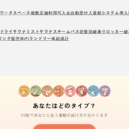
ワークスペース
複数店舗利用可
入会自動受付
入退館システム導入
ドライサウナ
ミストサウナ
スチームバス
岩盤浴
鍵ありロッカー
鍵
リンク販売
WiFi
ランドリー
体組成計
あなたはどのタイプ？
60秒であなたに合う運動の続け方が分かります