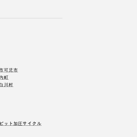
市
可児市
内町
白川村
ピット
加圧サイクル