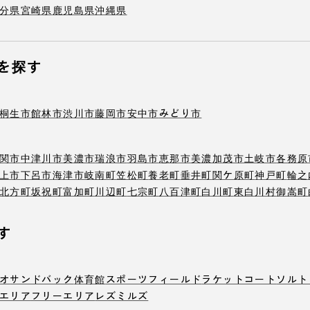
分県
宮崎県
鹿児島県
沖縄県
を探す
桐生市
館林市
渋川市
藤岡市
安中市
みどり市
関市
中津川市
美濃市
瑞浪市
羽島市
恵那市
美濃加茂市
土岐市
各務原
上市
下呂市
海津市
岐南町
笠松町
養老町
垂井町
関ケ原町
神戸町
輪之
北方町
坂祝町
富加町
川辺町
七宗町
八百津町
白川町
東白川村
御嵩町
す
オ
サンドバック
体育館
スポーツフィールド
ラケットコート
ソルト
エリア
フリーエリア
レズミルズ