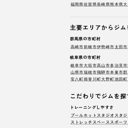
福岡県
佐賀県
長崎県
熊本県
大
主要エリアからジム
群馬県の市町村
高崎市
前橋市
伊勢崎市
太田市
岐阜県の市町村
岐阜市
大垣市
高山市
多治見市
山県市
瑞穂市
飛騨市
本巣市
郡
安八町
揖斐川町
大野町
池田町
こだわりでジムを探
トレーニングしやすさ
プール
ホットスタジオ
スタジ
ストレッチスペース
スポーツ