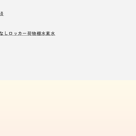
済
なしロッカー
荷物棚
水素水