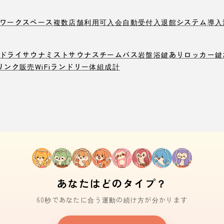
ワークスペース
複数店舗利用可
入会自動受付
入退館システム導入
ドライサウナ
ミストサウナ
スチームバス
岩盤浴
鍵ありロッカー
鍵
リンク販売
WiFi
ランドリー
体組成計
あなたはどのタイプ？
60秒であなたに合う運動の続け方が分かります