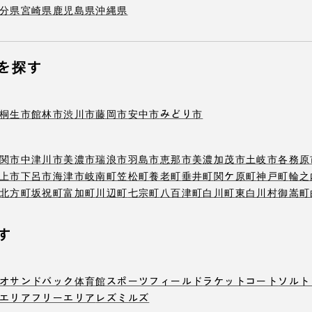
分県
宮崎県
鹿児島県
沖縄県
を探す
桐生市
館林市
渋川市
藤岡市
安中市
みどり市
関市
中津川市
美濃市
瑞浪市
羽島市
恵那市
美濃加茂市
土岐市
各務原
上市
下呂市
海津市
岐南町
笠松町
養老町
垂井町
関ケ原町
神戸町
輪之
北方町
坂祝町
富加町
川辺町
七宗町
八百津町
白川町
東白川村
御嵩町
す
オ
サンドバック
体育館
スポーツフィールド
ラケットコート
ソルト
エリア
フリーエリア
レズミルズ