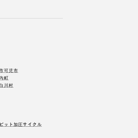
市
可児市
内町
白川村
ピット
加圧サイクル