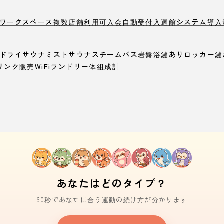
ワークスペース
複数店舗利用可
入会自動受付
入退館システム導入
ドライサウナ
ミストサウナ
スチームバス
岩盤浴
鍵ありロッカー
鍵
リンク販売
WiFi
ランドリー
体組成計
あなたはどのタイプ？
60秒であなたに合う運動の続け方が分かります