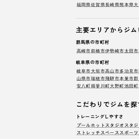
福岡県
佐賀県
長崎県
熊本県
大
主要エリアからジム
群馬県の市町村
高崎市
前橋市
伊勢崎市
太田市
岐阜県の市町村
岐阜市
大垣市
高山市
多治見市
山県市
瑞穂市
飛騨市
本巣市
郡
安八町
揖斐川町
大野町
池田町
こだわりでジムを探
トレーニングしやすさ
プール
ホットスタジオ
スタジ
ストレッチスペース
スポーツ