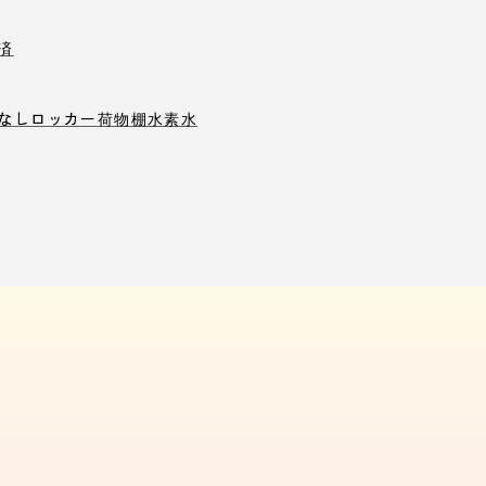
済
なしロッカー
荷物棚
水素水