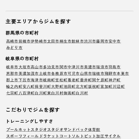
主要エリアからジムを探す
群馬県の市町村
高崎市
前橋市
伊勢崎市
太田市
桐生市
館林市
渋川市
藤岡市
安中市
みどり市
岐阜県の市町村
岐阜市
大垣市
高山市
多治見市
関市
中津川市
美濃市
瑞浪市
羽島市
恵那市
美濃加茂市
土岐市
各務原市
可児市
山県市
瑞穂市
飛騨市
本巣市
郡上市
下呂市
海津市
岐南町
笠松町
養老町
垂井町
関ケ原町
神戸町
輪之内町
安八町
揖斐川町
大野町
池田町
北方町
坂祝町
富加町
川辺町
七宗町
八百津町
白川町
東白川村
御嵩町
白川村
こだわりでジムを探す
トレーニングしやすさ
プール
ホットスタジオ
スタジオ
サンドバック
体育館
スポーツフィールド
ラケットコート
ソルトピット
加圧サイクル