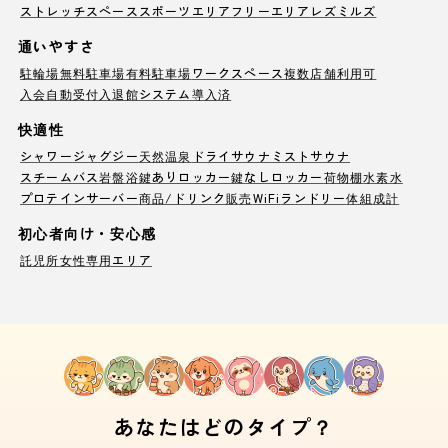
ストレッチスペース
スポーツエリア
フリーエリア
レズミルズ
通いやすさ
駐輪場
無料駐車場
有料駐車場
ワークスペース
複数店舗利用可
入会自動受付
入退館システム導入済
快適性
シャワー
ジャグジー
天然温泉
ドライサウナ
ミストサウナ
スチームバス
岩盤浴
鍵ありロッカー
鍵なしロッカー
荷物棚
水素水
プロテインサーバー
商品/ドリンク販売
WiFi
ランドリー
体組成計
初心者向け・安心感
託児所
女性専用エリア
あなたはどのタイプ？