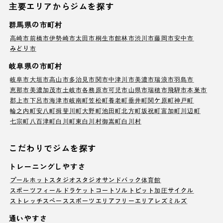
主要エリアからジムを探す
群馬県の市町村
高崎市
前橋市
伊勢崎市
太田市
桐生市
館林市
渋川市
藤岡市
安中市
みどり市
岐阜県の市町村
岐阜市
大垣市
高山市
多治見市
関市
中津川市
美濃市
瑞浪市
羽島市
恵那市
美濃加茂市
土岐市
各務原市
可児市
山県市
瑞穂市
飛騨市
本巣市
郡上市
下呂市
海津市
岐南町
笠松町
養老町
垂井町
関ケ原町
神戸町
輪之内町
安八町
揖斐川町
大野町
池田町
北方町
坂祝町
富加町
川辺町
七宗町
八百津町
白川町
東白川村
御嵩町
白川村
こだわりでジムを探す
トレーニングしやすさ
プール
ホットスタジオ
スタジオ
サンドバック
体育館
スポーツフィールド
ラケットコート
ソルトピット
加圧サイクル
ストレッチスペース
スポーツエリア
フリーエリア
レズミルズ
通いやすさ