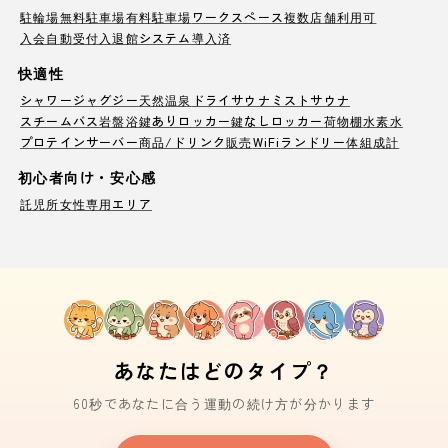
駐輪場
無料駐車場
有料駐車場
ワークスペース
複数店舗利用可
入会自動受付
入退館システム導入済
快適性
シャワー
ジャグジー
天然温泉
ドライサウナ
ミストサウナ
スチームバス
岩盤浴
鍵ありロッカー
鍵なしロッカー
荷物棚
水素水
プロテインサーバー
商品/ドリンク販売
WiFi
ランドリー
体組成計
初心者向け・安心感
託児所
女性専用エリア
あなたはどのタイプ？
60秒であなたに合う運動の続け方が分かります