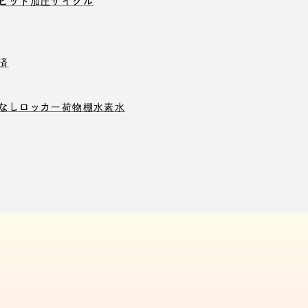
ピット
加圧サイクル
済
なしロッカー
荷物棚
水素水