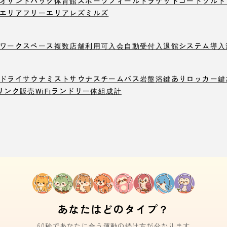
オ
サンドバック
体育館
スポーツフィールド
ラケットコート
ソルト
エリア
フリーエリア
レズミルズ
ワークスペース
複数店舗利用可
入会自動受付
入退館システム導入
ドライサウナ
ミストサウナ
スチームバス
岩盤浴
鍵ありロッカー
鍵
リンク販売
WiFi
ランドリー
体組成計
あなたはどのタイプ？
60秒であなたに合う運動の続け方が分かります