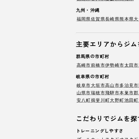
九州・沖縄
福岡県
佐賀県
長崎県
熊本県
大
主要エリアからジム
群馬県の市町村
高崎市
前橋市
伊勢崎市
太田市
岐阜県の市町村
岐阜市
大垣市
高山市
多治見市
山県市
瑞穂市
飛騨市
本巣市
郡
安八町
揖斐川町
大野町
池田町
こだわりでジムを探
トレーニングしやすさ