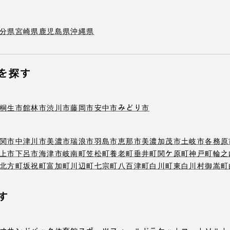
分県
宮崎県
鹿児島県
沖縄県
を探す
桐生市
館林市
渋川市
藤岡市
安中市
みどり市
関市
中津川市
美濃市
瑞浪市
羽島市
恵那市
美濃加茂市
土岐市
各務原
上市
下呂市
海津市
岐南町
笠松町
養老町
垂井町
関ケ原町
神戸町
輪之
北方町
坂祝町
富加町
川辺町
七宗町
八百津町
白川町
東白川村
御嵩町
す