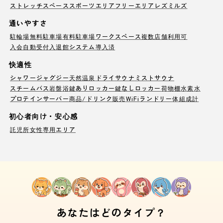
ストレッチスペース
スポーツエリア
フリーエリア
レズミルズ
通いやすさ
駐輪場
無料駐車場
有料駐車場
ワークスペース
複数店舗利用可
入会自動受付
入退館システム導入済
快適性
シャワー
ジャグジー
天然温泉
ドライサウナ
ミストサウナ
スチームバス
岩盤浴
鍵ありロッカー
鍵なしロッカー
荷物棚
水素水
プロテインサーバー
商品/ドリンク販売
WiFi
ランドリー
体組成計
初心者向け・安心感
託児所
女性専用エリア
あなたはどのタイプ？