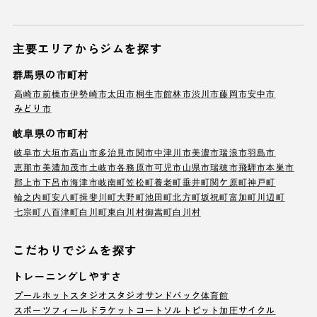
主要エリアからジムを探す
群馬県の市町村
高崎市
前橋市
伊勢崎市
太田市
桐生市
館林市
渋川市
藤岡市
安中市
みどり市
岐阜県の市町村
岐阜市
大垣市
高山市
多治見市
関市
中津川市
美濃市
瑞浪市
羽島市
恵那市
美濃加茂市
土岐市
各務原市
可児市
山県市
瑞穂市
飛騨市
本巣市
郡上市
下呂市
海津市
岐南町
笠松町
養老町
垂井町
関ケ原町
神戸町
輪之内町
安八町
揖斐川町
大野町
池田町
北方町
坂祝町
富加町
川辺町
七宗町
八百津町
白川町
東白川村
御嵩町
白川村
こだわりでジムを探す
トレーニングしやすさ
プール
ホットスタジオ
スタジオ
サンドバック
体育館
スポーツフィールド
ラケットコート
ソルトピット
加圧サイクル