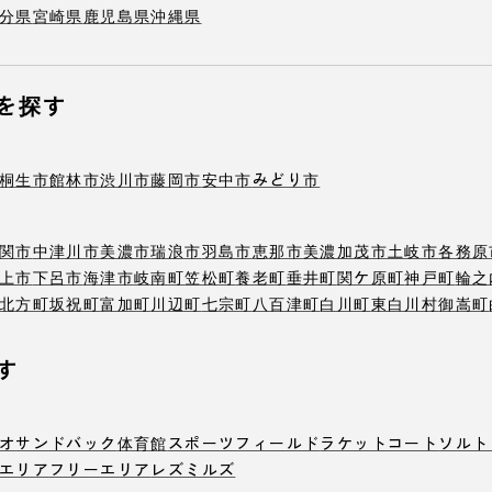
分県
宮崎県
鹿児島県
沖縄県
を探す
桐生市
館林市
渋川市
藤岡市
安中市
みどり市
関市
中津川市
美濃市
瑞浪市
羽島市
恵那市
美濃加茂市
土岐市
各務原
上市
下呂市
海津市
岐南町
笠松町
養老町
垂井町
関ケ原町
神戸町
輪之
北方町
坂祝町
富加町
川辺町
七宗町
八百津町
白川町
東白川村
御嵩町
す
オ
サンドバック
体育館
スポーツフィールド
ラケットコート
ソルト
エリア
フリーエリア
レズミルズ