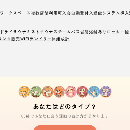
ワークスペース
複数店舗利用可
入会自動受付
入退館システム導入
ドライサウナ
ミストサウナ
スチームバス
岩盤浴
鍵ありロッカー
鍵
リンク販売
WiFi
ランドリー
体組成計
あなたはどのタイプ？
60秒であなたに合う運動の続け方が分かります