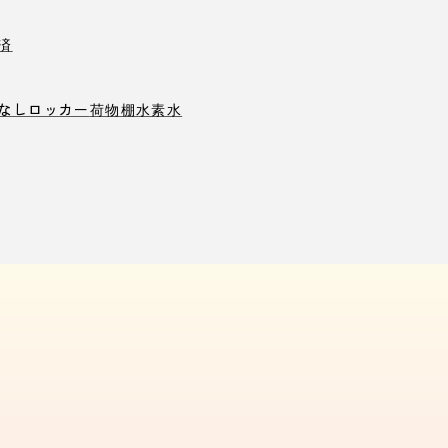
済
なしロッカー
荷物棚
水素水