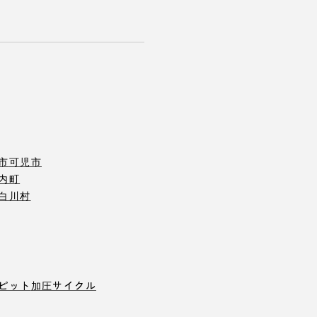
市
可児市
内町
白川村
ピット
加圧サイクル