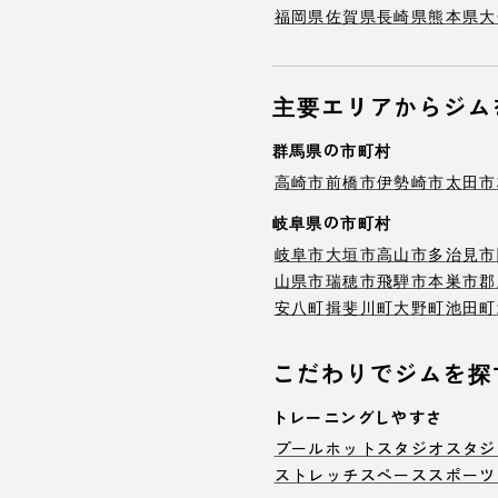
福岡県
佐賀県
長崎県
熊本県
大
主要エリアからジム
群馬県の市町村
高崎市
前橋市
伊勢崎市
太田市
岐阜県の市町村
岐阜市
大垣市
高山市
多治見市
山県市
瑞穂市
飛騨市
本巣市
郡
安八町
揖斐川町
大野町
池田町
こだわりでジムを探
トレーニングしやすさ
プール
ホットスタジオ
スタジ
ストレッチスペース
スポーツ