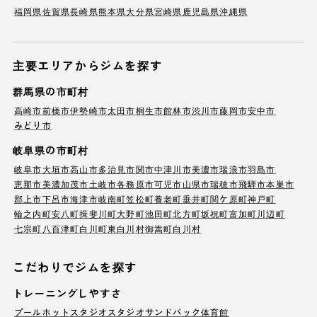
福岡県
佐賀県
長崎県
熊本県
大分県
宮崎県
鹿児島県
沖縄県
主要エリアからジムを探す
群馬県の市町村
高崎市
前橋市
伊勢崎市
太田市
桐生市
館林市
渋川市
藤岡市
安中市
みどり市
岐阜県の市町村
岐阜市
大垣市
高山市
多治見市
関市
中津川市
美濃市
瑞浪市
羽島市
恵那市
美濃加茂市
土岐市
各務原市
可児市
山県市
瑞穂市
飛騨市
本巣市
郡上市
下呂市
海津市
岐南町
笠松町
養老町
垂井町
関ケ原町
神戸町
輪之内町
安八町
揖斐川町
大野町
池田町
北方町
坂祝町
富加町
川辺町
七宗町
八百津町
白川町
東白川村
御嵩町
白川村
こだわりでジムを探す
トレーニングしやすさ
プール
ホットスタジオ
スタジオ
サンドバック
体育館