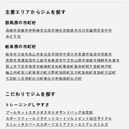
主要エリアからジムを探す
群馬県の市町村
高崎市
前橋市
伊勢崎市
太田市
桐生市
館林市
渋川市
藤岡市
安中市
みどり市
岐阜県の市町村
岐阜市
大垣市
高山市
多治見市
関市
中津川市
美濃市
瑞浪市
羽島市
恵那市
美濃加茂市
土岐市
各務原市
可児市
山県市
瑞穂市
飛騨市
本巣市
郡上市
下呂市
海津市
岐南町
笠松町
養老町
垂井町
関ケ原町
神戸町
輪之内町
安八町
揖斐川町
大野町
池田町
北方町
坂祝町
富加町
川辺町
七宗町
八百津町
白川町
東白川村
御嵩町
白川村
こだわりでジムを探す
トレーニングしやすさ
プール
ホットスタジオ
スタジオ
サンドバック
体育館
スポーツフィールド
ラケットコート
ソルトピット
加圧サイクル
ストレッチスペース
スポーツエリア
フリーエリア
レズミルズ