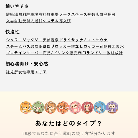
通いやすさ
駐輪場
無料駐車場
有料駐車場
ワークスペース
複数店舗利用可
入会自動受付
入退館システム導入済
快適性
シャワー
ジャグジー
天然温泉
ドライサウナ
ミストサウナ
スチームバス
岩盤浴
鍵ありロッカー
鍵なしロッカー
荷物棚
水素水
プロテインサーバー
商品/ドリンク販売
WiFi
ランドリー
体組成計
初心者向け・安心感
託児所
女性専用エリア
あなたはどのタイプ？
60秒であなたに合う運動の続け方が分かります