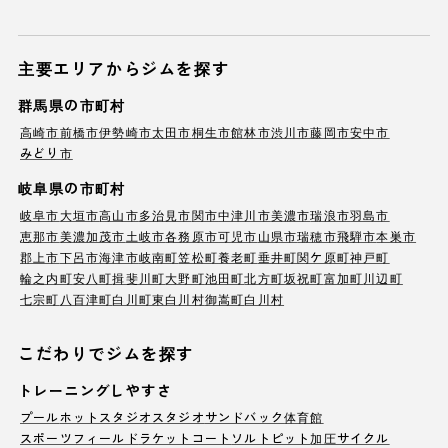
主要エリアからジムを探す
群馬県の市町村
高崎市
前橋市
伊勢崎市
太田市
桐生市
館林市
渋川市
藤岡市
安中市
みどり市
岐阜県の市町村
岐阜市
大垣市
高山市
多治見市
関市
中津川市
美濃市
瑞浪市
羽島市
恵那市
美濃加茂市
土岐市
各務原市
可児市
山県市
瑞穂市
飛騨市
本巣市
郡上市
下呂市
海津市
岐南町
笠松町
養老町
垂井町
関ケ原町
神戸町
輪之内町
安八町
揖斐川町
大野町
池田町
北方町
坂祝町
富加町
川辺町
七宗町
八百津町
白川町
東白川村
御嵩町
白川村
こだわりでジムを探す
トレーニングしやすさ
プール
ホットスタジオ
スタジオ
サンドバック
体育館
スポーツフィールド
ラケットコート
ソルトピット
加圧サイクル