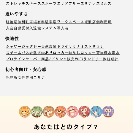
ストレッチスペース
スポーツエリア
フリーエリア
レズミルズ
通いやすさ
駐輪場
無料駐車場
有料駐車場
ワークスペース
複数店舗利用可
入会自動受付
入退館システム導入済
快適性
シャワー
ジャグジー
天然温泉
ドライサウナ
ミストサウナ
スチームバス
岩盤浴
鍵ありロッカー
鍵なしロッカー
荷物棚
水素水
プロテインサーバー
商品/ドリンク販売
WiFi
ランドリー
体組成計
初心者向け・安心感
託児所
女性専用エリア
あなたはどのタイプ？