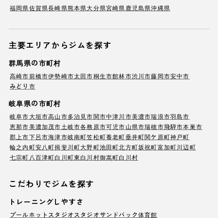
福岡県
佐賀県
長崎県
熊本県
大分県
宮崎県
鹿児島県
沖縄県
主要エリアからジムを探す
群馬県の市町村
高崎市
前橋市
伊勢崎市
太田市
桐生市
館林市
渋川市
藤岡市
安中市
みどり市
岐阜県の市町村
岐阜市
大垣市
高山市
多治見市
関市
中津川市
美濃市
瑞浪市
羽島市
恵那市
美濃加茂市
土岐市
各務原市
可児市
山県市
瑞穂市
飛騨市
本巣市
郡上市
下呂市
海津市
岐南町
笠松町
養老町
垂井町
関ケ原町
神戸町
輪之内町
安八町
揖斐川町
大野町
池田町
北方町
坂祝町
富加町
川辺町
七宗町
八百津町
白川町
東白川村
御嵩町
白川村
こだわりでジムを探す
トレーニングしやすさ
プール
ホットスタジオ
スタジオ
サンドバック
体育館