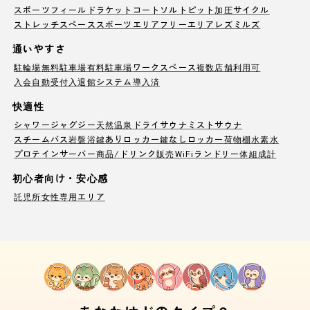
スポーツフィールド
ラケットコート
ソルトピット
加圧サイクル
ストレッチスペース
スポーツエリア
フリーエリア
レズミルズ
通いやすさ
駐輪場
無料駐車場
有料駐車場
ワークスペース
複数店舗利用可
入会自動受付
入退館システム導入済
快適性
シャワー
ジャグジー
天然温泉
ドライサウナ
ミストサウナ
スチームバス
岩盤浴
鍵ありロッカー
鍵なしロッカー
荷物棚
水素水
プロテインサーバー
商品/ドリンク販売
WiFi
ランドリー
体組成計
初心者向け・安心感
託児所
女性専用エリア