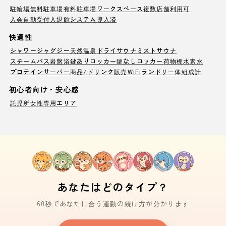
駐輪場
無料駐車場
有料駐車場
ワークスペース
複数店舗利用可
入会自動受付
入退館システム導入済
快適性
シャワー
ジャグジー
天然温泉
ドライサウナ
ミストサウナ
スチームバス
岩盤浴
鍵ありロッカー
鍵なしロッカー
荷物棚
水素水
プロテインサーバー
商品/ドリンク販売
WiFi
ランドリー
体組成計
初心者向け・安心感
託児所
女性専用エリア
あなたはどのタイプ？
60秒であなたに合う運動の続け方が分かります