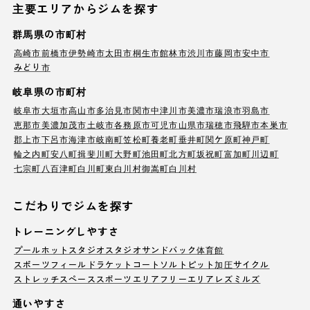
主要エリアからジムを探す
群馬県の市町村
高崎市
前橋市
伊勢崎市
太田市
桐生市
館林市
渋川市
藤岡市
安中市
みどり市
岐阜県の市町村
岐阜市
大垣市
高山市
多治見市
関市
中津川市
美濃市
瑞浪市
羽島市
恵那市
美濃加茂市
土岐市
各務原市
可児市
山県市
瑞穂市
飛騨市
本巣市
郡上市
下呂市
海津市
岐南町
笠松町
養老町
垂井町
関ケ原町
神戸町
輪之内町
安八町
揖斐川町
大野町
池田町
北方町
坂祝町
富加町
川辺町
七宗町
八百津町
白川町
東白川村
御嵩町
白川村
こだわりでジムを探す
トレーニングしやすさ
プール
ホットスタジオ
スタジオ
サンドバック
体育館
スポーツフィールド
ラケットコート
ソルトピット
加圧サイクル
ストレッチスペース
スポーツエリア
フリーエリア
レズミルズ
通いやすさ