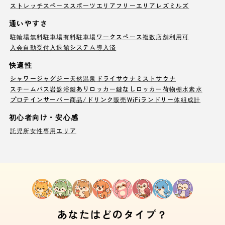
ストレッチスペース
スポーツエリア
フリーエリア
レズミルズ
通いやすさ
駐輪場
無料駐車場
有料駐車場
ワークスペース
複数店舗利用可
入会自動受付
入退館システム導入済
快適性
シャワー
ジャグジー
天然温泉
ドライサウナ
ミストサウナ
スチームバス
岩盤浴
鍵ありロッカー
鍵なしロッカー
荷物棚
水素水
プロテインサーバー
商品/ドリンク販売
WiFi
ランドリー
体組成計
初心者向け・安心感
託児所
女性専用エリア
あなたはどのタイプ？