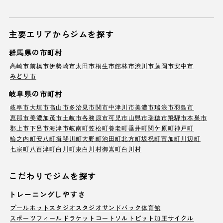
主要エリアからジムを探す
群馬県の市町村
高崎市
前橋市
伊勢崎市
太田市
桐生市
館林市
渋川市
藤岡市
安中市
みどり市
岐阜県の市町村
岐阜市
大垣市
高山市
多治見市
関市
中津川市
美濃市
瑞浪市
羽島市
恵那市
美濃加茂市
土岐市
各務原市
可児市
山県市
瑞穂市
飛騨市
本巣市
郡上市
下呂市
海津市
岐南町
笠松町
養老町
垂井町
関ケ原町
神戸町
輪之内町
安八町
揖斐川町
大野町
池田町
北方町
坂祝町
富加町
川辺町
七宗町
八百津町
白川町
東白川村
御嵩町
白川村
こだわりでジムを探す
トレーニングしやすさ
プール
ホットスタジオ
スタジオ
サンドバック
体育館
スポーツフィールド
ラケットコート
ソルトピット
加圧サイクル