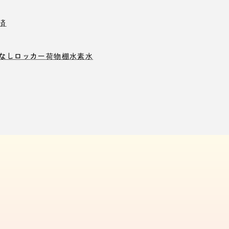
済
なしロッカー
荷物棚
水素水