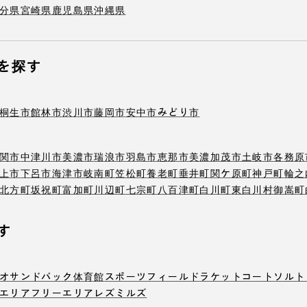
分県
宮崎県
鹿児島県
沖縄県
を探す
桐生市
館林市
渋川市
藤岡市
安中市
みどり市
関市
中津川市
美濃市
瑞浪市
羽島市
恵那市
美濃加茂市
土岐市
各務原
上市
下呂市
海津市
岐南町
笠松町
養老町
垂井町
関ケ原町
神戸町
輪之
北方町
坂祝町
富加町
川辺町
七宗町
八百津町
白川町
東白川村
御嵩町
す
オ
サンドバック
体育館
スポーツフィールド
ラケットコート
ソルト
エリア
フリーエリア
レズミルズ