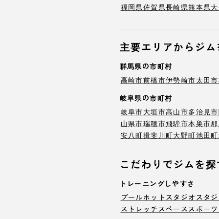
福岡県
佐賀県
長崎県
熊本県
大
主要エリアからジム
群馬県の市町村
高崎市
前橋市
伊勢崎市
太田市
岐阜県の市町村
岐阜市
大垣市
高山市
多治見市
山県市
瑞穂市
飛騨市
本巣市
郡
安八町
揖斐川町
大野町
池田町
こだわりでジムを探
トレーニングしやすさ
プール
ホットスタジオ
スタジ
ストレッチスペース
スポーツ