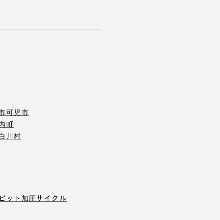
市
可児市
内町
白川村
ピット
加圧サイクル