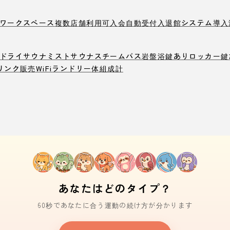
ワークスペース
複数店舗利用可
入会自動受付
入退館システム導入
ドライサウナ
ミストサウナ
スチームバス
岩盤浴
鍵ありロッカー
鍵
リンク販売
WiFi
ランドリー
体組成計
あなたはどのタイプ？
60秒であなたに合う運動の続け方が分かります