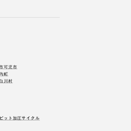
市
可児市
内町
白川村
ピット
加圧サイクル