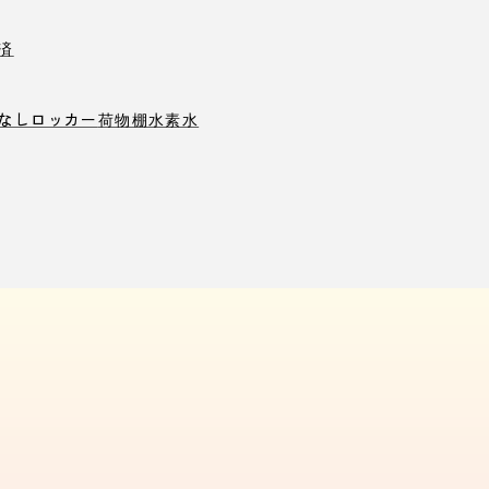
済
なしロッカー
荷物棚
水素水