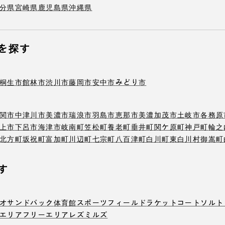
分県
宮崎県
鹿児島県
沖縄県
を探す
桐生市
館林市
渋川市
藤岡市
安中市
みどり市
関市
中津川市
美濃市
瑞浪市
羽島市
恵那市
美濃加茂市
土岐市
各務原
上市
下呂市
海津市
岐南町
笠松町
養老町
垂井町
関ケ原町
神戸町
輪之
北方町
坂祝町
富加町
川辺町
七宗町
八百津町
白川町
東白川村
御嵩町
す
オ
サンドバック
体育館
スポーツフィールド
ラケットコート
ソルト
エリア
フリーエリア
レズミルズ