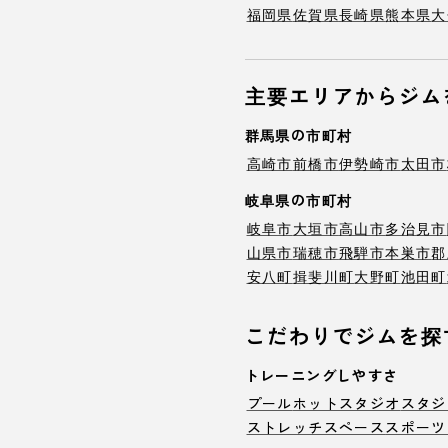
福岡県
佐賀県
長崎県
熊本県
大
主要エリアからジム
群馬県の市町村
高崎市
前橋市
伊勢崎市
太田市
岐阜県の市町村
岐阜市
大垣市
高山市
多治見市
山県市
瑞穂市
飛騨市
本巣市
郡
安八町
揖斐川町
大野町
池田町
こだわりでジムを探
トレーニングしやすさ
プール
ホットスタジオ
スタジ
ストレッチスペース
スポーツ