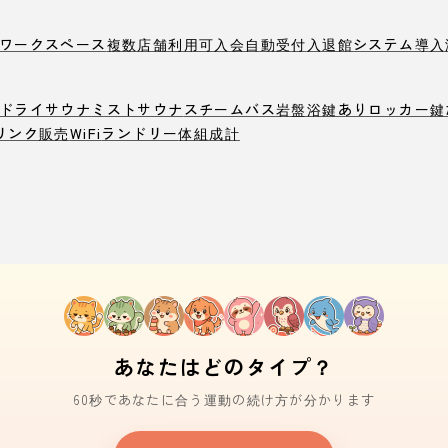
ワークスペース
複数店舗利用可
入会自動受付
入退館システム導入
ドライサウナ
ミストサウナ
スチームバス
岩盤浴
鍵ありロッカー
鍵
リンク販売
WiFi
ランドリー
体組成計
あなたはどのタイプ？
60秒であなたに合う運動の続け方が分かります