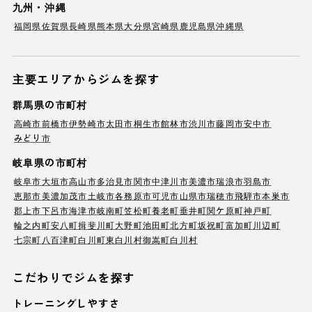
九州・沖縄
福岡県
佐賀県
長崎県
熊本県
大分県
宮崎県
鹿児島県
沖縄県
主要エリアからジムを探す
群馬県の市町村
高崎市
前橋市
伊勢崎市
太田市
桐生市
館林市
渋川市
藤岡市
安中市
みどり市
岐阜県の市町村
岐阜市
大垣市
高山市
多治見市
関市
中津川市
美濃市
瑞浪市
羽島市
恵那市
美濃加茂市
土岐市
各務原市
可児市
山県市
瑞穂市
飛騨市
本巣市
郡上市
下呂市
海津市
岐南町
笠松町
養老町
垂井町
関ケ原町
神戸町
輪之内町
安八町
揖斐川町
大野町
池田町
北方町
坂祝町
富加町
川辺町
七宗町
八百津町
白川町
東白川村
御嵩町
白川村
こだわりでジムを探す
トレーニングしやすさ