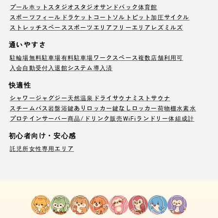
プール
ホットスタジオ
スタジオ
サンドバック
体育館
スポーツフィールド
ラケットコート
ソルトピット
加圧サイクル
ストレッチスペース
スポーツエリア
フリーエリア
レズミルズ
通いやすさ
駐輪場
無料駐車場
有料駐車場
ワークスペース
複数店舗利用可
入会自動受付
入退館システム導入済
快適性
シャワー
ジャグジー
天然温泉
ドライサウナ
ミストサウナ
スチームバス
岩盤浴
鍵ありロッカー
鍵なしロッカー
荷物棚
水素水
プロテインサーバー
商品/ドリンク販売
WiFi
ランドリー
体組成計
初心者向け・安心感
託児所
女性専用エリア