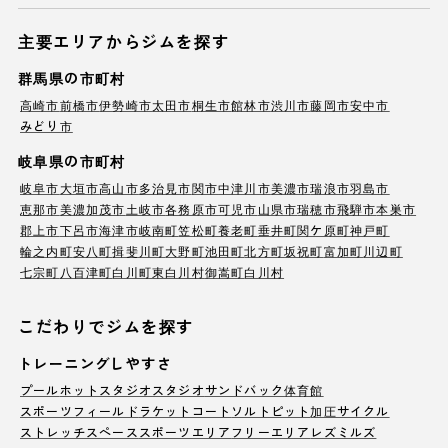
主要エリアからジムを探す
群馬県の市町村
高崎市
前橋市
伊勢崎市
太田市
桐生市
館林市
渋川市
藤岡市
安中市
みどり市
岐阜県の市町村
岐阜市
大垣市
高山市
多治見市
関市
中津川市
美濃市
瑞浪市
羽島市
恵那市
美濃加茂市
土岐市
各務原市
可児市
山県市
瑞穂市
飛騨市
本巣市
郡上市
下呂市
海津市
岐南町
笠松町
養老町
垂井町
関ケ原町
神戸町
輪之内町
安八町
揖斐川町
大野町
池田町
北方町
坂祝町
富加町
川辺町
七宗町
八百津町
白川町
東白川村
御嵩町
白川村
こだわりでジムを探す
トレーニングしやすさ
プール
ホットスタジオ
スタジオ
サンドバック
体育館
スポーツフィールド
ラケットコート
ソルトピット
加圧サイクル
ストレッチスペース
スポーツエリア
フリーエリア
レズミルズ