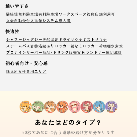
通いやすさ
駐輪場
無料駐車場
有料駐車場
ワークスペース
複数店舗利用可
入会自動受付
入退館システム導入済
快適性
シャワー
ジャグジー
天然温泉
ドライサウナ
ミストサウナ
スチームバス
岩盤浴
鍵ありロッカー
鍵なしロッカー
荷物棚
水素水
プロテインサーバー
商品/ドリンク販売
WiFi
ランドリー
体組成計
初心者向け・安心感
託児所
女性専用エリア
あなたはどのタイプ？
60秒であなたに合う運動の続け方が分かります