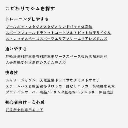
こだわりでジムを探す
トレーニングしやすさ
プール
ホットスタジオ
スタジオ
サンドバック
体育館
スポーツフィールド
ラケットコート
ソルトピット
加圧サイクル
ストレッチスペース
スポーツエリア
フリーエリア
レズミルズ
通いやすさ
駐輪場
無料駐車場
有料駐車場
ワークスペース
複数店舗利用可
入会自動受付
入退館システム導入済
快適性
シャワー
ジャグジー
天然温泉
ドライサウナ
ミストサウナ
スチームバス
岩盤浴
鍵ありロッカー
鍵なしロッカー
荷物棚
水素水
プロテインサーバー
商品/ドリンク販売
WiFi
ランドリー
体組成計
初心者向け・安心感
託児所
女性専用エリア