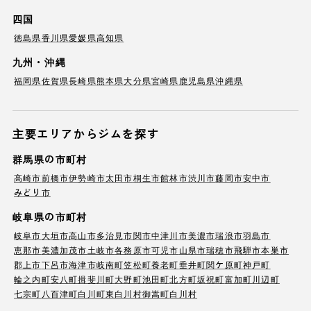
四国
徳島県
香川県
愛媛県
高知県
九州・沖縄
福岡県
佐賀県
長崎県
熊本県
大分県
宮崎県
鹿児島県
沖縄県
主要エリアからジムを探す
群馬県の市町村
高崎市
前橋市
伊勢崎市
太田市
桐生市
館林市
渋川市
藤岡市
安中市
みどり市
岐阜県の市町村
岐阜市
大垣市
高山市
多治見市
関市
中津川市
美濃市
瑞浪市
羽島市
恵那市
美濃加茂市
土岐市
各務原市
可児市
山県市
瑞穂市
飛騨市
本巣市
郡上市
下呂市
海津市
岐南町
笠松町
養老町
垂井町
関ケ原町
神戸町
輪之内町
安八町
揖斐川町
大野町
池田町
北方町
坂祝町
富加町
川辺町
七宗町
八百津町
白川町
東白川村
御嵩町
白川村