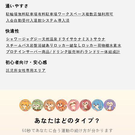
通いやすさ
駐輪場
無料駐車場
有料駐車場
ワークスペース
複数店舗利用可
入会自動受付
入退館システム導入済
快適性
シャワー
ジャグジー
天然温泉
ドライサウナ
ミストサウナ
スチームバス
岩盤浴
鍵ありロッカー
鍵なしロッカー
荷物棚
水素水
プロテインサーバー
商品/ドリンク販売
WiFi
ランドリー
体組成計
初心者向け・安心感
託児所
女性専用エリア
あなたはどのタイプ？
60秒であなたに合う運動の続け方が分かります