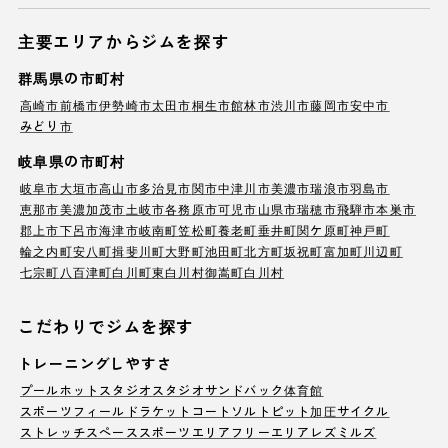
主要エリアからジムを探す
群馬県の市町村
高崎市
前橋市
伊勢崎市
太田市
桐生市
館林市
渋川市
藤岡市
安中市
みどり市
岐阜県の市町村
岐阜市
大垣市
高山市
多治見市
関市
中津川市
美濃市
瑞浪市
羽島市
恵那市
美濃加茂市
土岐市
各務原市
可児市
山県市
瑞穂市
飛騨市
本巣市
郡上市
下呂市
海津市
岐南町
笠松町
養老町
垂井町
関ケ原町
神戸町
輪之内町
安八町
揖斐川町
大野町
池田町
北方町
坂祝町
富加町
川辺町
七宗町
八百津町
白川町
東白川村
御嵩町
白川村
こだわりでジムを探す
トレーニングしやすさ
プール
ホットスタジオ
スタジオ
サンドバック
体育館
スポーツフィールド
ラケットコート
ソルトピット
加圧サイクル
ストレッチスペース
スポーツエリア
フリーエリア
レズミルズ