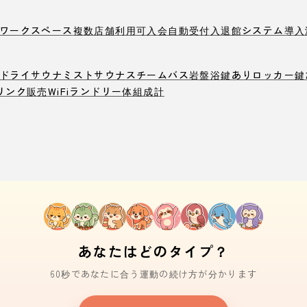
ワークスペース
複数店舗利用可
入会自動受付
入退館システム導入
ドライサウナ
ミストサウナ
スチームバス
岩盤浴
鍵ありロッカー
鍵
リンク販売
WiFi
ランドリー
体組成計
あなたはどのタイプ？
60秒であなたに合う運動の続け方が分かります