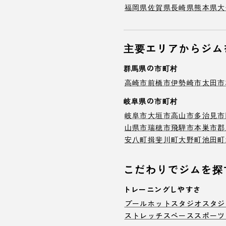
福岡県
佐賀県
長崎県
熊本県
大
主要エリアからジム
群馬県の市町村
高崎市
前橋市
伊勢崎市
太田市
岐阜県の市町村
岐阜市
大垣市
高山市
多治見市
山県市
瑞穂市
飛騨市
本巣市
郡
安八町
揖斐川町
大野町
池田町
こだわりでジムを探
トレーニングしやすさ
プール
ホットスタジオ
スタジ
ストレッチスペース
スポーツ