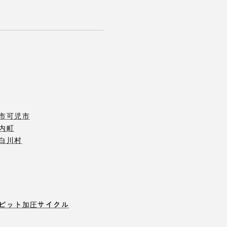
市
可児市
内町
白川村
ピット
加圧サイクル