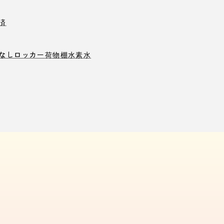
済
なしロッカー
荷物棚
水素水