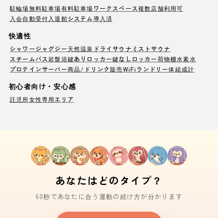
駐輪場
無料駐車場
有料駐車場
ワークスペース
複数店舗利用可
入会自動受付
入退館システム導入済
快適性
シャワー
ジャグジー
天然温泉
ドライサウナ
ミストサウナ
スチームバス
岩盤浴
鍵ありロッカー
鍵なしロッカー
荷物棚
水素水
プロテインサーバー
商品/ドリンク販売
WiFi
ランドリー
体組成計
初心者向け・安心感
託児所
女性専用エリア
あなたはどのタイプ？
60秒であなたに合う運動の続け方が分かります