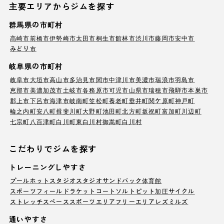
主要エリアからジムを探す
群馬県の市町村
高崎市
前橋市
伊勢崎市
太田市
桐生市
館林市
渋川市
藤岡市
安中市
みどり市
岐阜県の市町村
岐阜市
大垣市
高山市
多治見市
関市
中津川市
美濃市
瑞浪市
羽島市
恵那市
美濃加茂市
土岐市
各務原市
可児市
山県市
瑞穂市
飛騨市
本巣市
郡上市
下呂市
海津市
岐南町
笠松町
養老町
垂井町
関ケ原町
神戸町
輪之内町
安八町
揖斐川町
大野町
池田町
北方町
坂祝町
富加町
川辺町
七宗町
八百津町
白川町
東白川村
御嵩町
白川村
こだわりでジムを探す
トレーニングしやすさ
プール
ホットスタジオ
スタジオ
サンドバック
体育館
スポーツフィールド
ラケットコート
ソルトピット
加圧サイクル
ストレッチスペース
スポーツエリア
フリーエリア
レズミルズ
通いやすさ