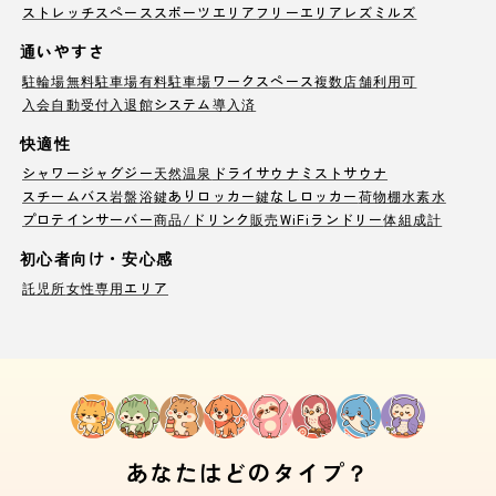
ストレッチスペース
スポーツエリア
フリーエリア
レズミルズ
通いやすさ
駐輪場
無料駐車場
有料駐車場
ワークスペース
複数店舗利用可
入会自動受付
入退館システム導入済
快適性
シャワー
ジャグジー
天然温泉
ドライサウナ
ミストサウナ
スチームバス
岩盤浴
鍵ありロッカー
鍵なしロッカー
荷物棚
水素水
プロテインサーバー
商品/ドリンク販売
WiFi
ランドリー
体組成計
初心者向け・安心感
託児所
女性専用エリア
あなたはどのタイプ？