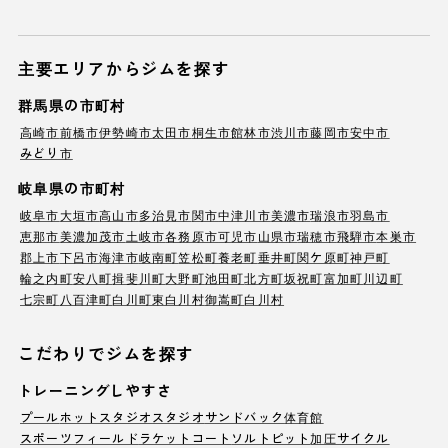
主要エリアからジムを探す
群馬県の市町村
高崎市
前橋市
伊勢崎市
太田市
桐生市
館林市
渋川市
藤岡市
安中市
みどり市
岐阜県の市町村
岐阜市
大垣市
高山市
多治見市
関市
中津川市
美濃市
瑞浪市
羽島市
恵那市
美濃加茂市
土岐市
各務原市
可児市
山県市
瑞穂市
飛騨市
本巣市
郡上市
下呂市
海津市
岐南町
笠松町
養老町
垂井町
関ケ原町
神戸町
輪之内町
安八町
揖斐川町
大野町
池田町
北方町
坂祝町
富加町
川辺町
七宗町
八百津町
白川町
東白川村
御嵩町
白川村
こだわりでジムを探す
トレーニングしやすさ
プール
ホットスタジオ
スタジオ
サンドバック
体育館
スポーツフィールド
ラケットコート
ソルトピット
加圧サイクル