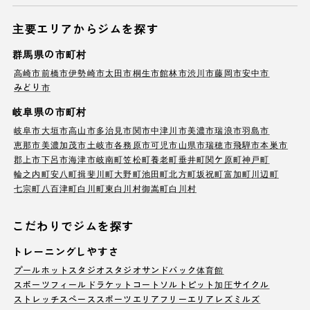
主要エリアからジムを探す
群馬県の市町村
高崎市
前橋市
伊勢崎市
太田市
桐生市
館林市
渋川市
藤岡市
安中市
みどり市
岐阜県の市町村
岐阜市
大垣市
高山市
多治見市
関市
中津川市
美濃市
瑞浪市
羽島市
恵那市
美濃加茂市
土岐市
各務原市
可児市
山県市
瑞穂市
飛騨市
本巣市
郡上市
下呂市
海津市
岐南町
笠松町
養老町
垂井町
関ケ原町
神戸町
輪之内町
安八町
揖斐川町
大野町
池田町
北方町
坂祝町
富加町
川辺町
七宗町
八百津町
白川町
東白川村
御嵩町
白川村
こだわりでジムを探す
トレーニングしやすさ
プール
ホットスタジオ
スタジオ
サンドバック
体育館
スポーツフィールド
ラケットコート
ソルトピット
加圧サイクル
ストレッチスペース
スポーツエリア
フリーエリア
レズミルズ