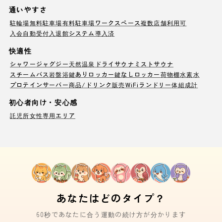
通いやすさ
駐輪場
無料駐車場
有料駐車場
ワークスペース
複数店舗利用可
入会自動受付
入退館システム導入済
快適性
シャワー
ジャグジー
天然温泉
ドライサウナ
ミストサウナ
スチームバス
岩盤浴
鍵ありロッカー
鍵なしロッカー
荷物棚
水素水
プロテインサーバー
商品/ドリンク販売
WiFi
ランドリー
体組成計
初心者向け・安心感
託児所
女性専用エリア
あなたはどのタイプ？
60秒であなたに合う運動の続け方が分かります