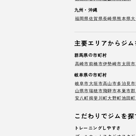
九州・沖縄
福岡県
佐賀県
長崎県
熊本県
大
主要エリアからジム
群馬県の市町村
高崎市
前橋市
伊勢崎市
太田市
岐阜県の市町村
岐阜市
大垣市
高山市
多治見市
山県市
瑞穂市
飛騨市
本巣市
郡
安八町
揖斐川町
大野町
池田町
こだわりでジムを探
トレーニングしやすさ