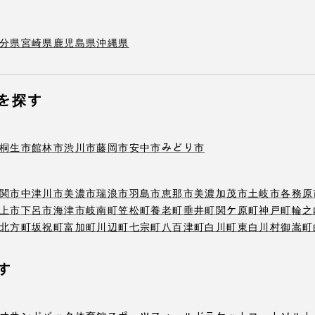
分県
宮崎県
鹿児島県
沖縄県
を探す
桐生市
館林市
渋川市
藤岡市
安中市
みどり市
関市
中津川市
美濃市
瑞浪市
羽島市
恵那市
美濃加茂市
土岐市
各務原
上市
下呂市
海津市
岐南町
笠松町
養老町
垂井町
関ケ原町
神戸町
輪之
北方町
坂祝町
富加町
川辺町
七宗町
八百津町
白川町
東白川村
御嵩町
す