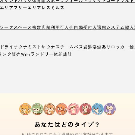
オ
サンドバック
体育館
スポーツフィールド
ラケットコート
ソルト
エリア
フリーエリア
レズミルズ
ワークスペース
複数店舗利用可
入会自動受付
入退館システム導入
ドライサウナ
ミストサウナ
スチームバス
岩盤浴
鍵ありロッカー
鍵
リンク販売
WiFi
ランドリー
体組成計
あなたはどのタイプ？
60秒であなたに合う運動の続け方が分かります