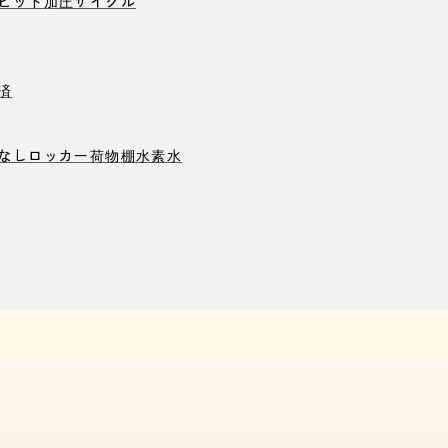
ピット
加圧サイクル
済
なしロッカー
荷物棚
水素水