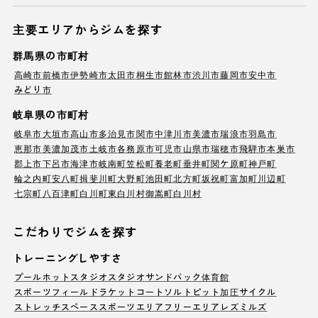
主要エリアからジムを探す
群馬県の市町村
高崎市
前橋市
伊勢崎市
太田市
桐生市
館林市
渋川市
藤岡市
安中市
みどり市
岐阜県の市町村
岐阜市
大垣市
高山市
多治見市
関市
中津川市
美濃市
瑞浪市
羽島市
恵那市
美濃加茂市
土岐市
各務原市
可児市
山県市
瑞穂市
飛騨市
本巣市
郡上市
下呂市
海津市
岐南町
笠松町
養老町
垂井町
関ケ原町
神戸町
輪之内町
安八町
揖斐川町
大野町
池田町
北方町
坂祝町
富加町
川辺町
七宗町
八百津町
白川町
東白川村
御嵩町
白川村
こだわりでジムを探す
トレーニングしやすさ
プール
ホットスタジオ
スタジオ
サンドバック
体育館
スポーツフィールド
ラケットコート
ソルトピット
加圧サイクル
ストレッチスペース
スポーツエリア
フリーエリア
レズミルズ