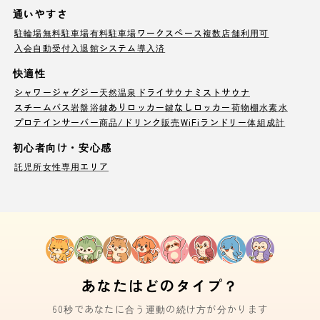
通いやすさ
駐輪場
無料駐車場
有料駐車場
ワークスペース
複数店舗利用可
入会自動受付
入退館システム導入済
快適性
シャワー
ジャグジー
天然温泉
ドライサウナ
ミストサウナ
スチームバス
岩盤浴
鍵ありロッカー
鍵なしロッカー
荷物棚
水素水
プロテインサーバー
商品/ドリンク販売
WiFi
ランドリー
体組成計
初心者向け・安心感
託児所
女性専用エリア
あなたはどのタイプ？
60秒であなたに合う運動の続け方が分かります