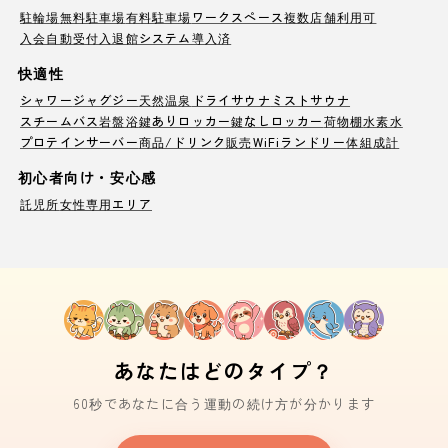
駐輪場
無料駐車場
有料駐車場
ワークスペース
複数店舗利用可
入会自動受付
入退館システム導入済
快適性
シャワー
ジャグジー
天然温泉
ドライサウナ
ミストサウナ
スチームバス
岩盤浴
鍵ありロッカー
鍵なしロッカー
荷物棚
水素水
プロテインサーバー
商品/ドリンク販売
WiFi
ランドリー
体組成計
初心者向け・安心感
託児所
女性専用エリア
あなたはどのタイプ？
60秒であなたに合う運動の続け方が分かります