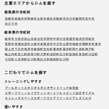
主要エリアからジムを探す
群馬県の市町村
高崎市
前橋市
伊勢崎市
太田市
桐生市
館林市
渋川市
藤岡市
安中市
みどり市
岐阜県の市町村
岐阜市
大垣市
高山市
多治見市
関市
中津川市
美濃市
瑞浪市
羽島市
恵那市
美濃加茂市
土岐市
各務原市
可児市
山県市
瑞穂市
飛騨市
本巣市
郡上市
下呂市
海津市
岐南町
笠松町
養老町
垂井町
関ケ原町
神戸町
輪之内町
安八町
揖斐川町
大野町
池田町
北方町
坂祝町
富加町
川辺町
七宗町
八百津町
白川町
東白川村
御嵩町
白川村
こだわりでジムを探す
トレーニングしやすさ
プール
ホットスタジオ
スタジオ
サンドバック
体育館
スポーツフィールド
ラケットコート
ソルトピット
加圧サイクル
ストレッチスペース
スポーツエリア
フリーエリア
レズミルズ
通いやすさ