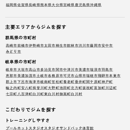
福岡県
佐賀県
長崎県
熊本県
大分県
宮崎県
鹿児島県
沖縄県
主要エリアからジムを探す
群馬県の市町村
高崎市
前橋市
伊勢崎市
太田市
桐生市
館林市
渋川市
藤岡市
安中市
みどり市
岐阜県の市町村
岐阜市
大垣市
高山市
多治見市
関市
中津川市
美濃市
瑞浪市
羽島市
恵那市
美濃加茂市
土岐市
各務原市
可児市
山県市
瑞穂市
飛騨市
本巣市
郡上市
下呂市
海津市
岐南町
笠松町
養老町
垂井町
関ケ原町
神戸町
輪之内町
安八町
揖斐川町
大野町
池田町
北方町
坂祝町
富加町
川辺町
七宗町
八百津町
白川町
東白川村
御嵩町
白川村
こだわりでジムを探す
トレーニングしやすさ
プール
ホットスタジオ
スタジオ
サンドバック
体育館