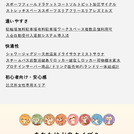
スポーツフィールド
ラケットコート
ソルトピット
加圧サイクル
ストレッチスペース
スポーツエリア
フリーエリア
レズミルズ
通いやすさ
駐輪場
無料駐車場
有料駐車場
ワークスペース
複数店舗利用可
入会自動受付
入退館システム導入済
快適性
シャワー
ジャグジー
天然温泉
ドライサウナ
ミストサウナ
スチームバス
岩盤浴
鍵ありロッカー
鍵なしロッカー
荷物棚
水素水
プロテインサーバー
商品/ドリンク販売
WiFi
ランドリー
体組成計
初心者向け・安心感
託児所
女性専用エリア