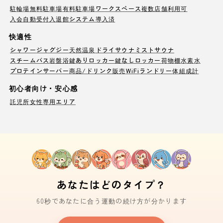
駐輪場
無料駐車場
有料駐車場
ワークスペース
複数店舗利用可
入会自動受付
入退館システム導入済
快適性
シャワー
ジャグジー
天然温泉
ドライサウナ
ミストサウナ
スチームバス
岩盤浴
鍵ありロッカー
鍵なしロッカー
荷物棚
水素水
プロテインサーバー
商品/ドリンク販売
WiFi
ランドリー
体組成計
初心者向け・安心感
託児所
女性専用エリア
あなたはどのタイプ？
60秒であなたに合う運動の続け方が分かります