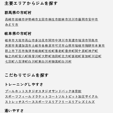
主要エリアからジムを探す
群馬県の市町村
高崎市
前橋市
伊勢崎市
太田市
桐生市
館林市
渋川市
藤岡市
安中市
みどり市
岐阜県の市町村
岐阜市
大垣市
高山市
多治見市
関市
中津川市
美濃市
瑞浪市
羽島市
恵那市
美濃加茂市
土岐市
各務原市
可児市
山県市
瑞穂市
飛騨市
本巣市
郡上市
下呂市
海津市
岐南町
笠松町
養老町
垂井町
関ケ原町
神戸町
輪之内町
安八町
揖斐川町
大野町
池田町
北方町
坂祝町
富加町
川辺町
七宗町
八百津町
白川町
東白川村
御嵩町
白川村
こだわりでジムを探す
トレーニングしやすさ
プール
ホットスタジオ
スタジオ
サンドバック
体育館
スポーツフィールド
ラケットコート
ソルトピット
加圧サイクル
ストレッチスペース
スポーツエリア
フリーエリア
レズミルズ
通いやすさ