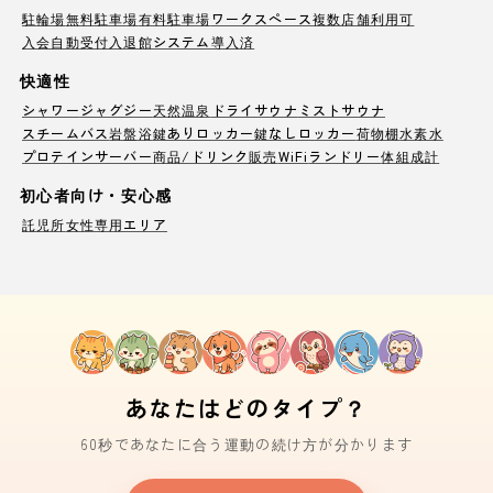
駐輪場
無料駐車場
有料駐車場
ワークスペース
複数店舗利用可
入会自動受付
入退館システム導入済
快適性
シャワー
ジャグジー
天然温泉
ドライサウナ
ミストサウナ
スチームバス
岩盤浴
鍵ありロッカー
鍵なしロッカー
荷物棚
水素水
プロテインサーバー
商品/ドリンク販売
WiFi
ランドリー
体組成計
初心者向け・安心感
託児所
女性専用エリア
あなたはどのタイプ？
60秒であなたに合う運動の続け方が分かります