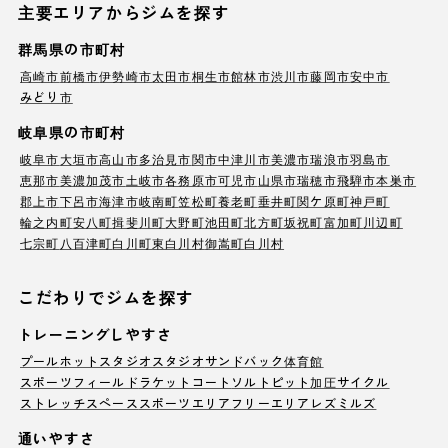
主要エリアからジムを探す
群馬県の市町村
高崎市
前橋市
伊勢崎市
太田市
桐生市
館林市
渋川市
藤岡市
安中市
みどり市
岐阜県の市町村
岐阜市
大垣市
高山市
多治見市
関市
中津川市
美濃市
瑞浪市
羽島市
恵那市
美濃加茂市
土岐市
各務原市
可児市
山県市
瑞穂市
飛騨市
本巣市
郡上市
下呂市
海津市
岐南町
笠松町
養老町
垂井町
関ケ原町
神戸町
輪之内町
安八町
揖斐川町
大野町
池田町
北方町
坂祝町
富加町
川辺町
七宗町
八百津町
白川町
東白川村
御嵩町
白川村
こだわりでジムを探す
トレーニングしやすさ
プール
ホットスタジオ
スタジオ
サンドバック
体育館
スポーツフィールド
ラケットコート
ソルトピット
加圧サイクル
ストレッチスペース
スポーツエリア
フリーエリア
レズミルズ
通いやすさ