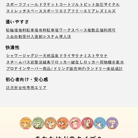
スポーツフィールド
ラケットコート
ソルトピット
加圧サイクル
ストレッチスペース
スポーツエリア
フリーエリア
レズミルズ
通いやすさ
駐輪場
無料駐車場
有料駐車場
ワークスペース
複数店舗利用可
入会自動受付
入退館システム導入済
快適性
シャワー
ジャグジー
天然温泉
ドライサウナ
ミストサウナ
スチームバス
岩盤浴
鍵ありロッカー
鍵なしロッカー
荷物棚
水素水
プロテインサーバー
商品/ドリンク販売
WiFi
ランドリー
体組成計
初心者向け・安心感
託児所
女性専用エリア