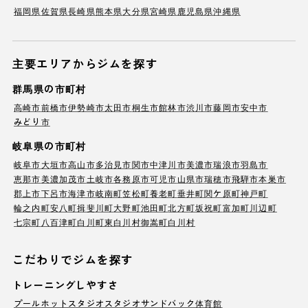
福岡県
佐賀県
長崎県
熊本県
大分県
宮崎県
鹿児島県
沖縄県
主要エリアからジムを探す
群馬県の市町村
高崎市
前橋市
伊勢崎市
太田市
桐生市
館林市
渋川市
藤岡市
安中市
みどり市
岐阜県の市町村
岐阜市
大垣市
高山市
多治見市
関市
中津川市
美濃市
瑞浪市
羽島市
恵那市
美濃加茂市
土岐市
各務原市
可児市
山県市
瑞穂市
飛騨市
本巣市
郡上市
下呂市
海津市
岐南町
笠松町
養老町
垂井町
関ケ原町
神戸町
輪之内町
安八町
揖斐川町
大野町
池田町
北方町
坂祝町
富加町
川辺町
七宗町
八百津町
白川町
東白川村
御嵩町
白川村
こだわりでジムを探す
トレーニングしやすさ
プール
ホットスタジオ
スタジオ
サンドバック
体育館