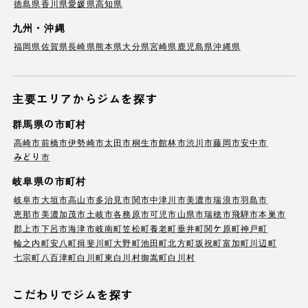
徳島県
香川県
愛媛県
高知県
九州・沖縄
福岡県
佐賀県
長崎県
熊本県
大分県
宮崎県
鹿児島県
沖縄県
主要エリアからジムを探す
群馬県の市町村
高崎市
前橋市
伊勢崎市
太田市
桐生市
館林市
渋川市
藤岡市
安中市
みどり市
岐阜県の市町村
岐阜市
大垣市
高山市
多治見市
関市
中津川市
美濃市
瑞浪市
羽島市
恵那市
美濃加茂市
土岐市
各務原市
可児市
山県市
瑞穂市
飛騨市
本巣市
郡上市
下呂市
海津市
岐南町
笠松町
養老町
垂井町
関ケ原町
神戸町
輪之内町
安八町
揖斐川町
大野町
池田町
北方町
坂祝町
富加町
川辺町
七宗町
八百津町
白川町
東白川村
御嵩町
白川村
こだわりでジムを探す