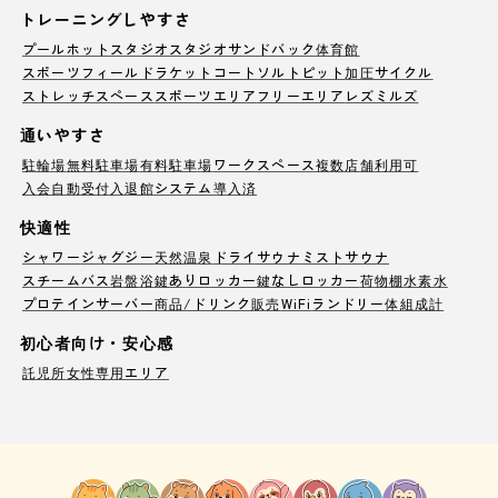
トレーニングしやすさ
プール
ホットスタジオ
スタジオ
サンドバック
体育館
スポーツフィールド
ラケットコート
ソルトピット
加圧サイクル
ストレッチスペース
スポーツエリア
フリーエリア
レズミルズ
通いやすさ
駐輪場
無料駐車場
有料駐車場
ワークスペース
複数店舗利用可
入会自動受付
入退館システム導入済
快適性
シャワー
ジャグジー
天然温泉
ドライサウナ
ミストサウナ
スチームバス
岩盤浴
鍵ありロッカー
鍵なしロッカー
荷物棚
水素水
プロテインサーバー
商品/ドリンク販売
WiFi
ランドリー
体組成計
初心者向け・安心感
託児所
女性専用エリア