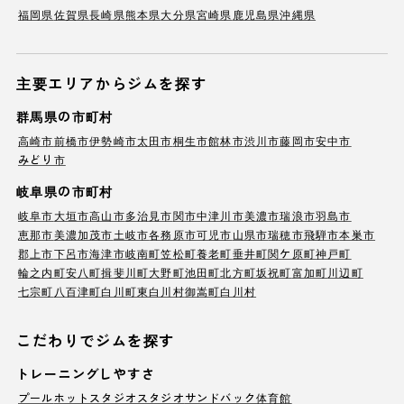
福岡県
佐賀県
長崎県
熊本県
大分県
宮崎県
鹿児島県
沖縄県
主要エリアからジムを探す
群馬県の市町村
高崎市
前橋市
伊勢崎市
太田市
桐生市
館林市
渋川市
藤岡市
安中市
みどり市
岐阜県の市町村
岐阜市
大垣市
高山市
多治見市
関市
中津川市
美濃市
瑞浪市
羽島市
恵那市
美濃加茂市
土岐市
各務原市
可児市
山県市
瑞穂市
飛騨市
本巣市
郡上市
下呂市
海津市
岐南町
笠松町
養老町
垂井町
関ケ原町
神戸町
輪之内町
安八町
揖斐川町
大野町
池田町
北方町
坂祝町
富加町
川辺町
七宗町
八百津町
白川町
東白川村
御嵩町
白川村
こだわりでジムを探す
トレーニングしやすさ
プール
ホットスタジオ
スタジオ
サンドバック
体育館