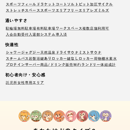
スポーツフィールド
ラケットコート
ソルトピット
加圧サイクル
ストレッチスペース
スポーツエリア
フリーエリア
レズミルズ
通いやすさ
駐輪場
無料駐車場
有料駐車場
ワークスペース
複数店舗利用可
入会自動受付
入退館システム導入済
快適性
シャワー
ジャグジー
天然温泉
ドライサウナ
ミストサウナ
スチームバス
岩盤浴
鍵ありロッカー
鍵なしロッカー
荷物棚
水素水
プロテインサーバー
商品/ドリンク販売
WiFi
ランドリー
体組成計
初心者向け・安心感
託児所
女性専用エリア