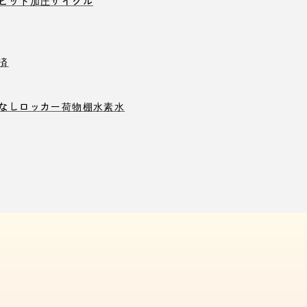
ピット
加圧サイクル
済
なしロッカー
荷物棚
水素水