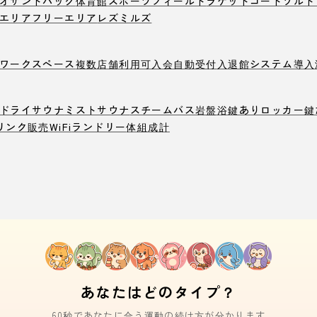
オ
サンドバック
体育館
スポーツフィールド
ラケットコート
ソルト
エリア
フリーエリア
レズミルズ
ワークスペース
複数店舗利用可
入会自動受付
入退館システム導入
ドライサウナ
ミストサウナ
スチームバス
岩盤浴
鍵ありロッカー
鍵
リンク販売
WiFi
ランドリー
体組成計
あなたはどのタイプ？
60秒であなたに合う運動の続け方が分かります