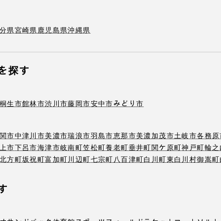
分県
宮崎県
鹿児島県
沖縄県
を探す
桐生市
館林市
渋川市
藤岡市
安中市
みどり市
関市
中津川市
美濃市
瑞浪市
羽島市
恵那市
美濃加茂市
土岐市
各務原
上市
下呂市
海津市
岐南町
笠松町
養老町
垂井町
関ケ原町
神戸町
輪之
北方町
坂祝町
富加町
川辺町
七宗町
八百津町
白川町
東白川村
御嵩町
す