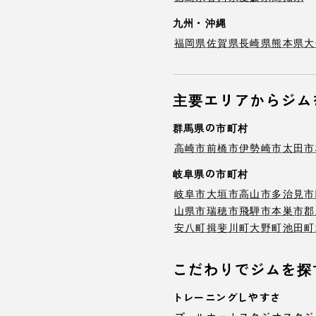
九州・沖縄
福岡県
佐賀県
長崎県
熊本県
大
主要エリアからジム
群馬県の市町村
高崎市
前橋市
伊勢崎市
太田市
岐阜県の市町村
岐阜市
大垣市
高山市
多治見市
山県市
瑞穂市
飛騨市
本巣市
郡
安八町
揖斐川町
大野町
池田町
こだわりでジムを探
トレーニングしやすさ