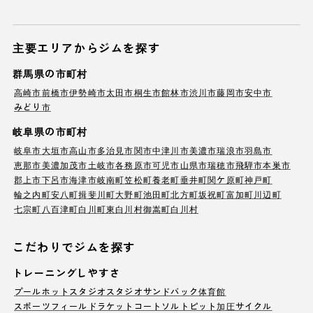
主要エリアからジムを探す
群馬県の市町村
高崎市
前橋市
伊勢崎市
太田市
桐生市
館林市
渋川市
藤岡市
安中市
みどり市
岐阜県の市町村
岐阜市
大垣市
高山市
多治見市
関市
中津川市
美濃市
瑞浪市
羽島市
恵那市
美濃加茂市
土岐市
各務原市
可児市
山県市
瑞穂市
飛騨市
本巣市
郡上市
下呂市
海津市
岐南町
笠松町
養老町
垂井町
関ケ原町
神戸町
輪之内町
安八町
揖斐川町
大野町
池田町
北方町
坂祝町
富加町
川辺町
七宗町
八百津町
白川町
東白川村
御嵩町
白川村
こだわりでジムを探す
トレーニングしやすさ
プール
ホットスタジオ
スタジオ
サンドバック
体育館
スポーツフィールド
ラケットコート
ソルトピット
加圧サイクル