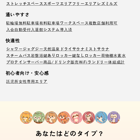
ストレッチスペース
スポーツエリア
フリーエリア
レズミルズ
通いやすさ
駐輪場
無料駐車場
有料駐車場
ワークスペース
複数店舗利用可
入会自動受付
入退館システム導入済
快適性
シャワー
ジャグジー
天然温泉
ドライサウナ
ミストサウナ
スチームバス
岩盤浴
鍵ありロッカー
鍵なしロッカー
荷物棚
水素水
プロテインサーバー
商品/ドリンク販売
WiFi
ランドリー
体組成計
初心者向け・安心感
託児所
女性専用エリア
あなたはどのタイプ？