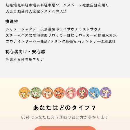
駐輪場
無料駐車場
有料駐車場
ワークスペース
複数店舗利用可
入会自動受付
入退館システム導入済
快適性
シャワー
ジャグジー
天然温泉
ドライサウナ
ミストサウナ
スチームバス
岩盤浴
鍵ありロッカー
鍵なしロッカー
荷物棚
水素水
プロテインサーバー
商品/ドリンク販売
WiFi
ランドリー
体組成計
初心者向け・安心感
託児所
女性専用エリア
あなたはどのタイプ？
60秒であなたに合う運動の続け方が分かります