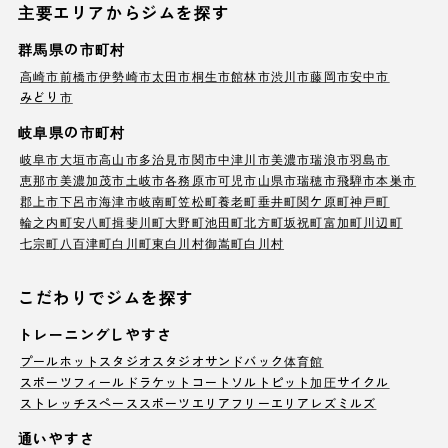
主要エリアからジムを探す
群馬県の市町村
高崎市
前橋市
伊勢崎市
太田市
桐生市
館林市
渋川市
藤岡市
安中市
みどり市
岐阜県の市町村
岐阜市
大垣市
高山市
多治見市
関市
中津川市
美濃市
瑞浪市
羽島市
恵那市
美濃加茂市
土岐市
各務原市
可児市
山県市
瑞穂市
飛騨市
本巣市
郡上市
下呂市
海津市
岐南町
笠松町
養老町
垂井町
関ケ原町
神戸町
輪之内町
安八町
揖斐川町
大野町
池田町
北方町
坂祝町
富加町
川辺町
七宗町
八百津町
白川町
東白川村
御嵩町
白川村
こだわりでジムを探す
トレーニングしやすさ
プール
ホットスタジオ
スタジオ
サンドバック
体育館
スポーツフィールド
ラケットコート
ソルトピット
加圧サイクル
ストレッチスペース
スポーツエリア
フリーエリア
レズミルズ
通いやすさ