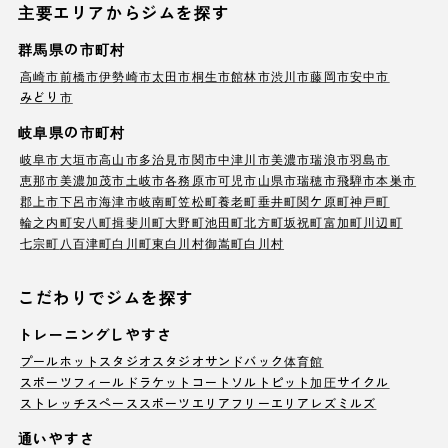
主要エリアからジムを探す
群馬県の市町村
高崎市
前橋市
伊勢崎市
太田市
桐生市
館林市
渋川市
藤岡市
安中市
みどり市
岐阜県の市町村
岐阜市
大垣市
高山市
多治見市
関市
中津川市
美濃市
瑞浪市
羽島市
恵那市
美濃加茂市
土岐市
各務原市
可児市
山県市
瑞穂市
飛騨市
本巣市
郡上市
下呂市
海津市
岐南町
笠松町
養老町
垂井町
関ケ原町
神戸町
輪之内町
安八町
揖斐川町
大野町
池田町
北方町
坂祝町
富加町
川辺町
七宗町
八百津町
白川町
東白川村
御嵩町
白川村
こだわりでジムを探す
トレーニングしやすさ
プール
ホットスタジオ
スタジオ
サンドバック
体育館
スポーツフィールド
ラケットコート
ソルトピット
加圧サイクル
ストレッチスペース
スポーツエリア
フリーエリア
レズミルズ
通いやすさ