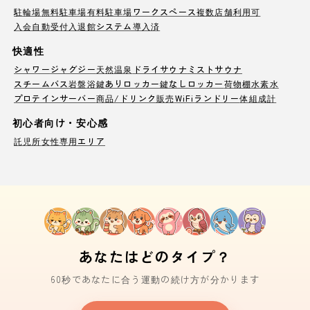
駐輪場
無料駐車場
有料駐車場
ワークスペース
複数店舗利用可
入会自動受付
入退館システム導入済
快適性
シャワー
ジャグジー
天然温泉
ドライサウナ
ミストサウナ
スチームバス
岩盤浴
鍵ありロッカー
鍵なしロッカー
荷物棚
水素水
プロテインサーバー
商品/ドリンク販売
WiFi
ランドリー
体組成計
初心者向け・安心感
託児所
女性専用エリア
あなたはどのタイプ？
60秒であなたに合う運動の続け方が分かります