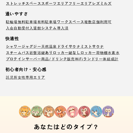
ストレッチスペース
スポーツエリア
フリーエリア
レズミルズ
通いやすさ
駐輪場
無料駐車場
有料駐車場
ワークスペース
複数店舗利用可
入会自動受付
入退館システム導入済
快適性
シャワー
ジャグジー
天然温泉
ドライサウナ
ミストサウナ
スチームバス
岩盤浴
鍵ありロッカー
鍵なしロッカー
荷物棚
水素水
プロテインサーバー
商品/ドリンク販売
WiFi
ランドリー
体組成計
初心者向け・安心感
託児所
女性専用エリア
あなたはどのタイプ？