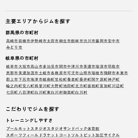
主要エリアからジムを探す
群馬県の市町村
高崎市
前橋市
伊勢崎市
太田市
桐生市
館林市
渋川市
藤岡市
安中市
みどり市
岐阜県の市町村
岐阜市
大垣市
高山市
多治見市
関市
中津川市
美濃市
瑞浪市
羽島市
恵那市
美濃加茂市
土岐市
各務原市
可児市
山県市
瑞穂市
飛騨市
本巣市
郡上市
下呂市
海津市
岐南町
笠松町
養老町
垂井町
関ケ原町
神戸町
輪之内町
安八町
揖斐川町
大野町
池田町
北方町
坂祝町
富加町
川辺町
七宗町
八百津町
白川町
東白川村
御嵩町
白川村
こだわりでジムを探す
トレーニングしやすさ
プール
ホットスタジオ
スタジオ
サンドバック
体育館
スポーツフィールド
ラケットコート
ソルトピット
加圧サイクル