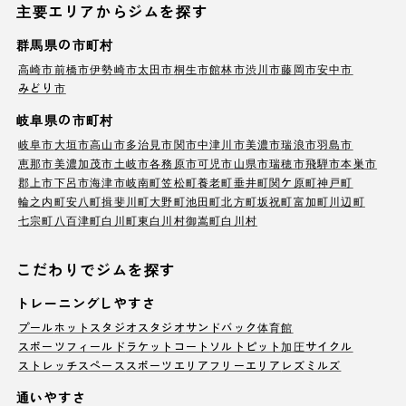
主要エリアからジムを探す
群馬県の市町村
高崎市
前橋市
伊勢崎市
太田市
桐生市
館林市
渋川市
藤岡市
安中市
みどり市
岐阜県の市町村
岐阜市
大垣市
高山市
多治見市
関市
中津川市
美濃市
瑞浪市
羽島市
恵那市
美濃加茂市
土岐市
各務原市
可児市
山県市
瑞穂市
飛騨市
本巣市
郡上市
下呂市
海津市
岐南町
笠松町
養老町
垂井町
関ケ原町
神戸町
輪之内町
安八町
揖斐川町
大野町
池田町
北方町
坂祝町
富加町
川辺町
七宗町
八百津町
白川町
東白川村
御嵩町
白川村
こだわりでジムを探す
トレーニングしやすさ
プール
ホットスタジオ
スタジオ
サンドバック
体育館
スポーツフィールド
ラケットコート
ソルトピット
加圧サイクル
ストレッチスペース
スポーツエリア
フリーエリア
レズミルズ
通いやすさ