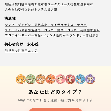
駐輪場
無料駐車場
有料駐車場
ワークスペース
複数店舗利用可
入会自動受付
入退館システム導入済
快適性
シャワー
ジャグジー
天然温泉
ドライサウナ
ミストサウナ
スチームバス
岩盤浴
鍵ありロッカー
鍵なしロッカー
荷物棚
水素水
プロテインサーバー
商品/ドリンク販売
WiFi
ランドリー
体組成計
初心者向け・安心感
託児所
女性専用エリア
あなたはどのタイプ？
60秒であなたに合う運動の続け方が分かります